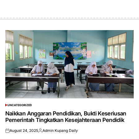
UNCATEGORIZED
POSTED
IN
Naikkan Anggaran Pendidikan, Bukti Keseriusan
Pemerintah Tingkatkan Kesejahteraan Pendidik
August 24, 2025
Admin Kupang Daily
Posted
Posted
on
by