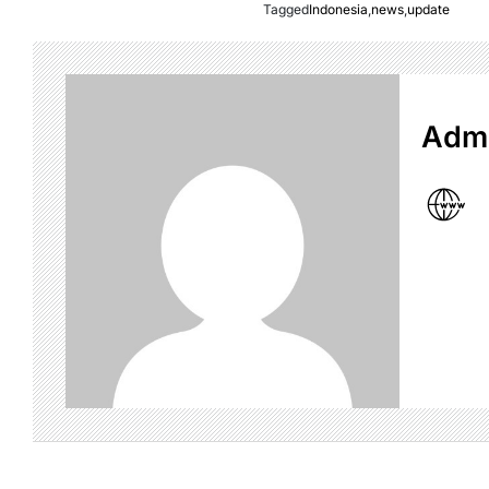
Tagged
Indonesia
,
news
,
update
Admi