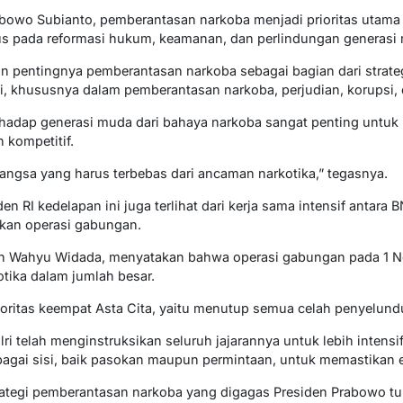
bowo Subianto, pemberantasan narkoba menjadi prioritas utama 
us pada reformasi hukum, keamanan, dan perlindungan generasi 
 pentingnya pemberantasan narkoba sebagai bagian dari strate
i, khususnya dalam pemberantasan narkoba, perjudian, korupsi,
rhadap generasi muda dari bahaya narkoba sangat penting untu
 kompetitif.
angsa yang harus terbebas dari ancaman narkotika,” tegasnya.
n RI kedelapan ini juga terlihat dari kerja sama intensif antara B
ukan operasi gabungan.
jen Wahyu Widada, menyatakan bahwa operasi gabungan pada 1 N
ika dalam jumlah besar.
rioritas keempat Asta Cita, yaitu menutup semua celah penyelun
 telah menginstruksikan seluruh jajarannya untuk lebih intens
rbagai sisi, baik pasokan maupun permintaan, untuk memastikan 
rategi pemberantasan narkoba yang digagas Presiden Prabowo t