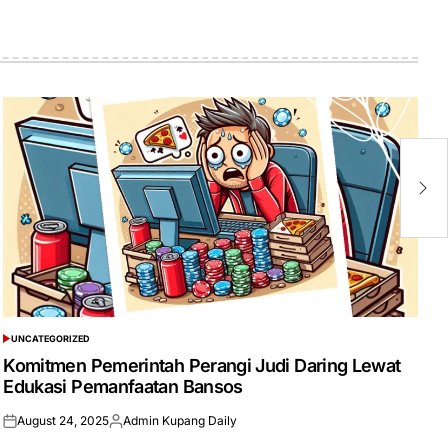
Ap
K
B
UNCATEGORIZED
POSTED
IN
Komitmen Pemerintah Perangi Judi Daring Lewat
Edukasi Pemanfaatan Bansos
August 24, 2025
Admin Kupang Daily
Posted
Posted
on
by