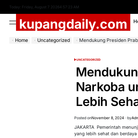
Skip
Today: Friday, August 7 2026
4
:
57
:
24
AM
to
kupangdaily.com
content
H
Menu
Home
Uncategorized
Mendukung Presiden Prabowo Berantas 
UNCATEGORIZED
POSTED
IN
Mendukung
Narkoba u
Lebih Seha
Posted on
November 8, 2024
by
Adm
JAKARTA  Pemerintah menunj
yang lebih sehat dan berdaya 