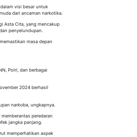
dalam visi besar untuk
muda dari ancaman narkotika.
gi Asta Cita, yang mencakup
 dan penyelundupan.
k memastikan masa depan
NN, Polri, dan berbagai
ovember 2024 berhasil
dupan narkoba, ungkapnya.
if memberantas peredaran
efek jangka panjang.
urut memperhatikan aspek