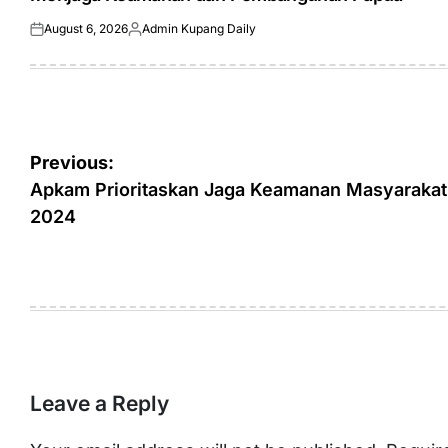
August 6, 2026
Admin Kupang Daily
Posted
Posted
on
by
Post
Previous:
navigation
Apkam Prioritaskan Jaga Keamanan Masyarakat 
2024
Leave a Reply