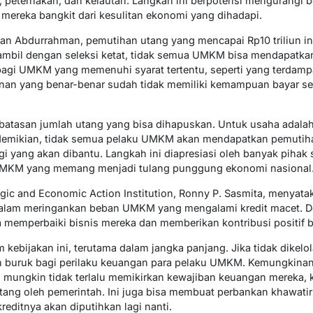
, peternakan, dan kelautan. Langkah ini berpotensi mengurangi be
reka bangkit dari kesulitan ekonomi yang dihadapi.
Abdurrahman, pemutihan utang yang mencapai Rp10 triliun ini 
mbil dengan seleksi ketat, tidak semua UMKM bisa mendapatkan
agi UMKM yang memenuhi syarat tertentu, seperti yang terdamp
kanan yang benar-benar sudah tidak memiliki kemampuan bayar s
batasan jumlah utang yang bisa dihapuskan. Untuk usaha adalah
 demikian, tidak semua pelaku UMKM akan mendapatkan pemutiha
agi yang akan dibantu. Langkah ini diapresiasi oleh banyak pihak
 UMKM yang memang menjadi tulang punggung ekonomi nasional
tegic and Economic Action Institution, Ronny P. Sasmita, meny
 dalam meringankan beban UMKM yang mengalami kredit macet. 
memperbaiki bisnis mereka dan memberikan kontribusi positif 
kebijakan ini, terutama dalam jangka panjang. Jika tidak dikelo
n buruk bagi perilaku keuangan para pelaku UMKM. Kemungkinan
 mungkin tidak terlalu memikirkan kewajiban keuangan mereka,
ng oleh pemerintah. Ini juga bisa membuat perbankan khawatir
editnya akan diputihkan lagi nanti.