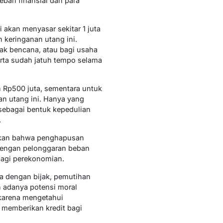
ban finansial dari para
akan menyasar sekitar 1 juta
 keringanan utang ini.
ak bencana, atau bagi usaha
erta sudah jatuh tempo selama
 Rp500 juta, sementara untuk
n utang ini. Hanya yang
 sebagai bentuk kepedulian
.
atakan bahwa penghapusan
Dengan pelonggaran beban
bagi perekonomian.
la dengan bijak, pemutihan
 adanya potensi moral
 karena mengetahui
 memberikan kredit bagi