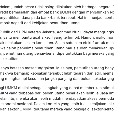
lam jumlah besar tidak asing dilakukan oleh berbagai negara. C
 kredit bermasalah dari empat bank BUMN dengan mengalihkan N
nyuntikkan dana pada bank-bank tersebut. Hal ini menjadi conto
ampak negatif dari kebijakan pemutihan utang.
Publik dari UPN Veteran Jakarta, Achmad Nur Hidayat mengungka
, yaitu membantu usaha kecil yang terhimpit. Namun, risiko mor
idak dilakukan secara konsisten. Salah satu cara efektif untuk m
a calon penerima pemutihan utang harus sudah melakukan upaya
, pemutihan utang benar-benar diperuntukkan bagi mereka yan
 kesulitan.
nya batasan masa tunggakan. Misalnya, pemutihan utang hanya 
 Pihaknya berharap kebijakan tersebut lebih terarah dan adil, m
ng menghadapi kesulitan jangka panjang dan bukan sekedar gaga
gi UMKM dinilai sebagai langkah yang dapat memberikan stimulu
KM yang terbebas dari beban utang besar akan lebih leluasa un
ain itu, mereka akan lebih mudah mendapatkan akses permodal
ekonomi nasional. Dalam konteks yang lebih luas, kebijakan in
kan sektor UMKM, terutama mereka yang bekerja di sektor-sekt