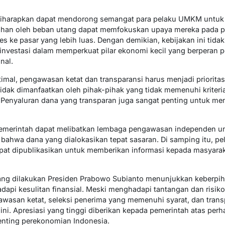
diharapkan dapat mendorong semangat para pelaku UMKM untuk 
han oleh beban utang dapat memfokuskan upaya mereka pada 
es ke pasar yang lebih luas. Dengan demikian, kebijakan ini tid
 investasi dalam memperkuat pilar ekonomi kecil yang berperan 
nal.
ptimal, pengawasan ketat dan transparansi harus menjadi prioritas
 tidak dimanfaatkan oleh pihak-pihak yang tidak memenuhi kriteri
nyaluran dana yang transparan juga sangat penting untuk men
pemerintah dapat melibatkan lembaga pengawasan independen 
bahwa dana yang dialokasikan tepat sasaran. Di samping itu, pel
apat dipublikasikan untuk memberikan informasi kepada masyarak
ang dilakukan Presiden Prabowo Subianto menunjukkan keberpih
i kesulitan finansial. Meski menghadapi tantangan dan risiko
gawasan ketat, seleksi penerima yang memenuhi syarat, dan trans
 ini. Apresiasi yang tinggi diberikan kepada pemerintah atas pe
nting perekonomian Indonesia.