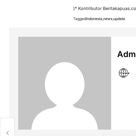
)* Kontributor Beritakapuas.c
Tagged
Indonesia
,
news
,
update
Admi