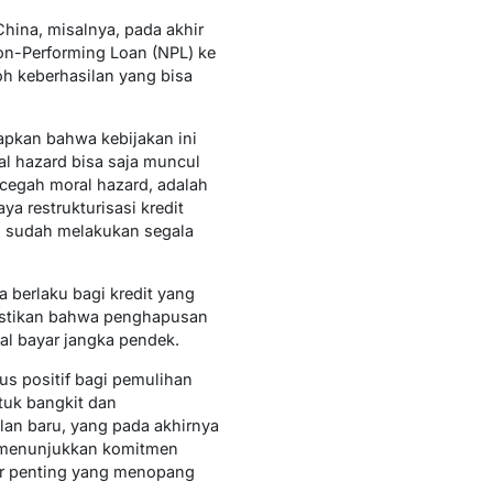
hina, misalnya, pada akhir
on-Performing Loan (NPL) ke
h keberhasilan yang bisa
pkan bahwa kebijakan ini
al hazard bisa saja muncul
encegah moral hazard, adalah
 restrukturisasi kredit
g sudah melakukan segala
berlaku bagi kredit yang
emastikan bahwa penghapusan
l bayar jangka pendek.
s positif bagi pemulihan
tuk bangkit dan
an baru, yang pada akhirnya
i menunjukkan komitmen
or penting yang menopang