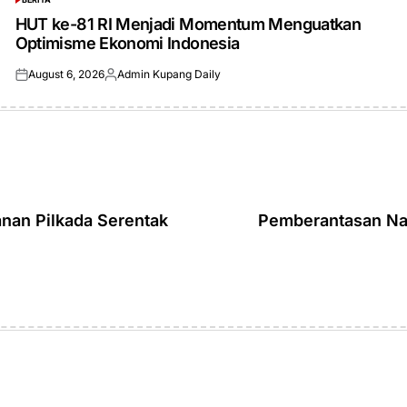
POSTED
IN
HUT ke-81 RI Menjadi Momentum Menguatkan
Optimisme Ekonomi Indonesia
August 6, 2026
Admin Kupang Daily
Posted
Posted
on
by
anan Pilkada Serentak
Pemberantasan Na