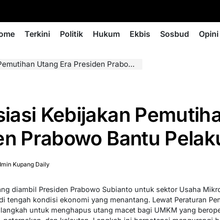
ome
Terkini
Politik
Hukum
Ekbis
Sosbud
Opini
n Utang Era Presiden Prabowo Bantu Pelaku UMKM
iasi Kebijakan Pemutih
den Prabowo Bantu Pel
min Kupang Daily
ng diambil Presiden Prabowo Subianto untuk sektor Usaha Mikr
di tengah kondisi ekonomi yang menantang. Lewat Peraturan Pe
angkah untuk menghapus utang macet bagi UMKM yang beroperas