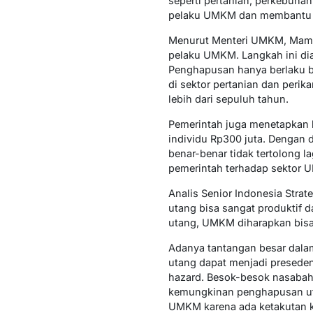
seperti pertanian, perkebunan
pelaku UMKM dan membantu me
Menurut Menteri UMKM, Maman 
pelaku UMKM. Langkah ini dia
Penghapusan hanya berlaku b
di sektor pertanian dan peri
lebih dari sepuluh tahun.
Pemerintah juga menetapkan 
individu Rp300 juta. Dengan
benar-benar tidak tertolong l
pemerintah terhadap sektor
Analis Senior Indonesia Stra
utang bisa sangat produktif
utang, UMKM diharapkan bisa 
Adanya tantangan besar dalam 
utang dapat menjadi presede
hazard. Besok-besok nasabah
kemungkinan penghapusan uta
UMKM karena ada ketakutan kr