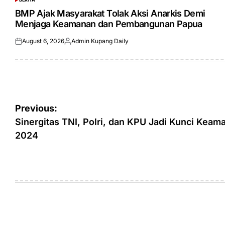
POSTED
IN
BMP Ajak Masyarakat Tolak Aksi Anarkis Demi
Menjaga Keamanan dan Pembangunan Papua
August 6, 2026
Admin Kupang Daily
Posted
Posted
on
by
Post
Previous:
navigation
Sinergitas TNI, Polri, dan KPU Jadi Kunci Keam
2024