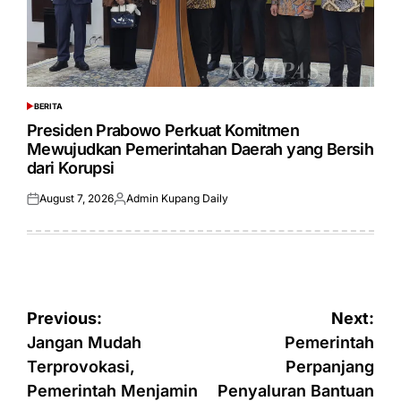
BERITA
POSTED
IN
Presiden Prabowo Perkuat Komitmen
Mewujudkan Pemerintahan Daerah yang Bersih
dari Korupsi
August 7, 2026
Admin Kupang Daily
Posted
Posted
on
by
Post
Previous:
Next:
navigation
Jangan Mudah
Pemerintah
Terprovokasi,
Perpanjang
Pemerintah Menjamin
Penyaluran Bantuan