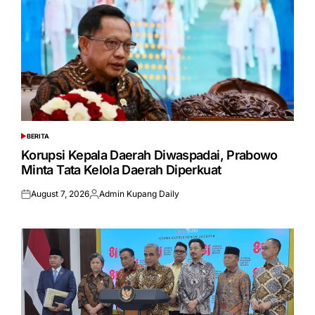
BERITA
POSTED
IN
Korupsi Kepala Daerah Diwaspadai, Prabowo
Minta Tata Kelola Daerah Diperkuat
August 7, 2026
Admin Kupang Daily
Posted
Posted
on
by