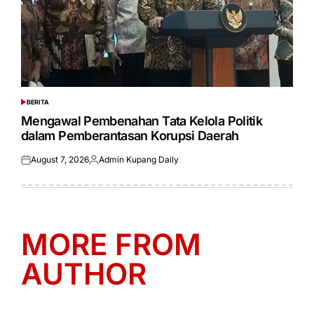
BERITA
POSTED
IN
Mengawal Pembenahan Tata Kelola Politik
dalam Pemberantasan Korupsi Daerah
August 7, 2026
Admin Kupang Daily
Posted
Posted
on
by
MORE FROM
AUTHOR