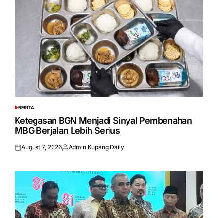
BERITA
POSTED
IN
Ketegasan BGN Menjadi Sinyal Pembenahan
MBG Berjalan Lebih Serius
August 7, 2026
Admin Kupang Daily
Posted
Posted
on
by