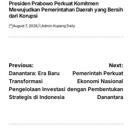
IN
Presiden Prabowo Perkuat Komitmen
Mewujudkan Pemerintahan Daerah yang Bersih
dari Korupsi
August 7, 2026
Admin Kupang Daily
Posted
Posted
on
by
Post
Previous:
Next:
navigation
Danantara: Era Baru
Pemerintah Perkuat
Transformasi
Ekonomi Nasional
Pengelolaan Investasi
dengan Pembentukan
Strategis di Indonesia
Danantara