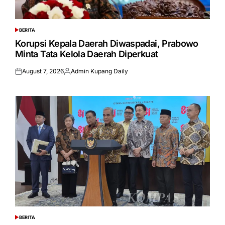
BERITA
POSTED
IN
Korupsi Kepala Daerah Diwaspadai, Prabowo
Minta Tata Kelola Daerah Diperkuat
August 7, 2026
Admin Kupang Daily
Posted
Posted
on
by
BERITA
POSTED