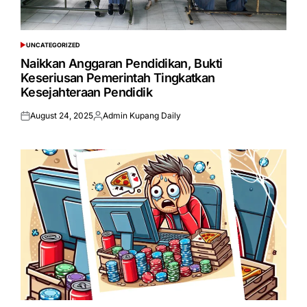
UNCATEGORIZED
POSTED
IN
Naikkan Anggaran Pendidikan, Bukti
Keseriusan Pemerintah Tingkatkan
Kesejahteraan Pendidik
August 24, 2025
Admin Kupang Daily
Posted
Posted
on
by