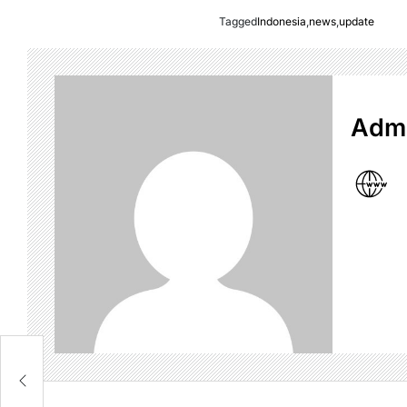
Tagged
Indonesia
,
news
,
update
Admi