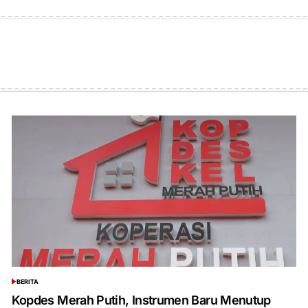
on
by
BERITA
POSTED
IN
Kopdes Merah Putih, Instrumen Baru Menutup