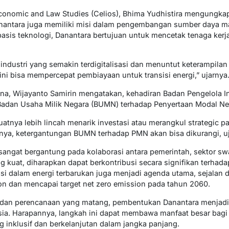
 Economic and Law Studies (Celios), Bhima Yudhistira mengungkap
anantara juga memiliki misi dalam pengembangan sumber daya m
asis teknologi, Danantara bertujuan untuk mencetak tenaga kerja
 industri yang semakin terdigitalisasi dan menuntut keterampilan
ni bisa mempercepat pembiayaan untuk transisi energi,” ujarnya
a, Wijayanto Samirin mengatakan, kehadiran Badan Pengelola In
adan Usaha Milik Negara (BUMN) terhadap Penyertaan Modal Ne
atnya lebih lincah menarik investasi atau merangkul strategic p
a, ketergantungan BUMN terhadap PMN akan bisa dikurangi, uj
sangat bergantung pada kolaborasi antara pemerintah, sektor sw
ng kuat, diharapkan dapat berkontribusi secara signifikan terhad
tasi dalam energi terbarukan juga menjadi agenda utama, sejala
n dan mencapai target net zero emission pada tahun 2060.
dan perencanaan yang matang, pembentukan Danantara menjadi
ia. Harapannya, langkah ini dapat membawa manfaat besar bagi 
inklusif dan berkelanjutan dalam jangka panjang.