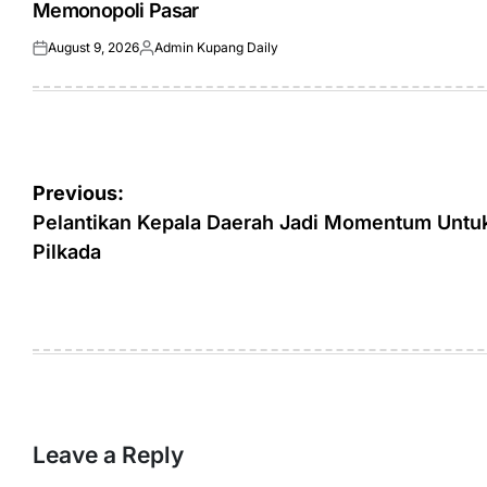
Memonopoli Pasar
August 9, 2026
Admin Kupang Daily
Posted
Posted
on
by
Post
Previous:
navigation
Pelantikan Kepala Daerah Jadi Momentum Untuk
Pilkada
Leave a Reply