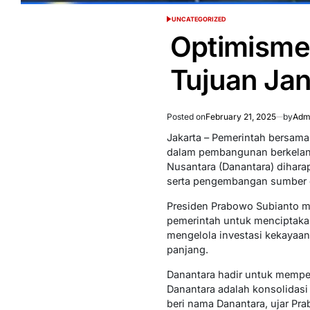
UNCATEGORIZED
POSTED
IN
Optimisme
Tujuan Ja
Posted on
February 21, 2025
by
Admi
Jakarta – Pemerintah bersama
dalam pembangunan berkelanj
Nusantara (Danantara) diharap
serta pengembangan sumber d
Presiden Prabowo Subianto m
pemerintah untuk menciptakan
mengelola investasi kekayaan
panjang.
Danantara hadir untuk mempe
Danantara adalah konsolidasi
beri nama Danantara, ujar Pr