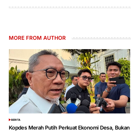
on
by
MORE FROM AUTHOR
BERITA
POSTED
IN
Kopdes Merah Putih Perkuat Ekonomi Desa, Bukan