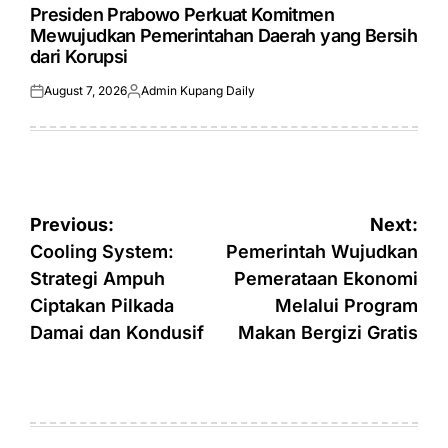
IN
Presiden Prabowo Perkuat Komitmen
Mewujudkan Pemerintahan Daerah yang Bersih
dari Korupsi
August 7, 2026
Admin Kupang Daily
Posted
Posted
on
by
Post
Previous:
Next:
navigation
Cooling System:
Pemerintah Wujudkan
Strategi Ampuh
Pemerataan Ekonomi
Ciptakan Pilkada
Melalui Program
Damai dan Kondusif
Makan Bergizi Gratis