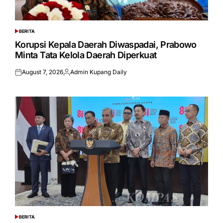
BERITA
POSTED
IN
Korupsi Kepala Daerah Diwaspadai, Prabowo
Minta Tata Kelola Daerah Diperkuat
August 7, 2026
Admin Kupang Daily
Posted
Posted
on
by
BERITA
POSTED