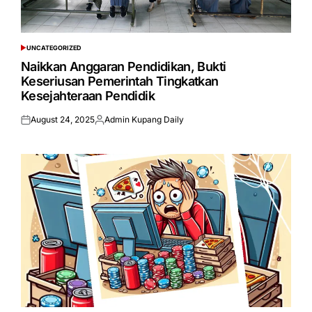
UNCATEGORIZED
POSTED
IN
Naikkan Anggaran Pendidikan, Bukti
Keseriusan Pemerintah Tingkatkan
Kesejahteraan Pendidik
August 24, 2025
Admin Kupang Daily
Posted
Posted
on
by