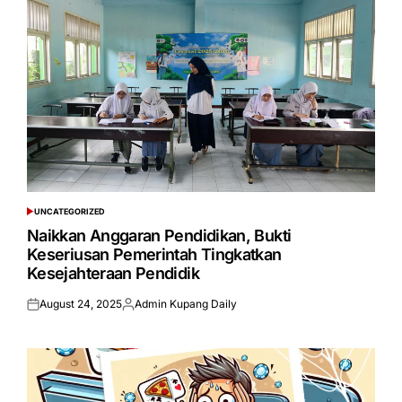
UNCATEGORIZED
POSTED
IN
Naikkan Anggaran Pendidikan, Bukti
Keseriusan Pemerintah Tingkatkan
Kesejahteraan Pendidik
August 24, 2025
Admin Kupang Daily
Posted
Posted
on
by