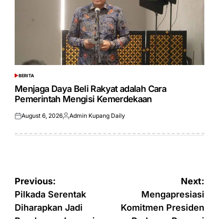
BERITA
POSTED
IN
Menjaga Daya Beli Rakyat adalah Cara
Pemerintah Mengisi Kemerdekaan
August 6, 2026
Admin Kupang Daily
Posted
Posted
on
by
Post
Previous:
Next:
navigation
Pilkada Serentak
Mengapresiasi
Diharapkan Jadi
Komitmen Presiden