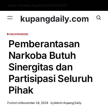
Skip
Today: Thursday, August 6 2026
12
:
03
:
32
PM
to
content
kupangdaily.com
UNCATEGORIZED
POSTED
IN
Pemberantasan
Narkoba Butuh
Sinergitas dan
Partisipasi Seluruh
Pihak
Posted on
November 24, 2024
by
Admin Kupang Daily