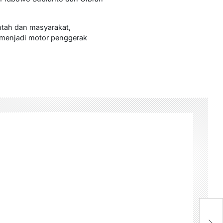
intah dan masyarakat,
 menjadi motor penggerak
M
P