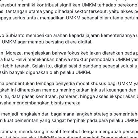
 tersebut memiliki kontribusi signifikan UMKM terhadap perekon
si tantangan utama yang dihadapi sektor tersebut, yaitu akses 
paya serius untuk menjadikan UMKM sebagai pilar utama pert
owo Subianto memberikan arahan kepada jajaran kementeriannya 
 UMKM agar mampu bersaing di era digital.
uni Moraza, menjelaskan bahwa fokus kebijakan diarahkan pada
a luas. Helvi menekankan bahwa struktur permodalan UMKM yan
bih terarah. Selain itu, digitalisasi dipandang sebagai solusi 
asih banyak digunakan oleh pelaku UMKM.
ana pembentukan lembaga penyedia modal khusus bagi UMKM yan
gkah ini diharapkan mampu meningkatkan inklusi keuangan dan
 itu, data pasar, kemitraan, pameran, hingga akses ekspor akan d
usaha mengembangkan bisnis mereka.
u, menjadi rangkaian dari bagaimana langkah strategis pemerint
 kuat pemerintah yang sangat berpihak pada para pelaku UMKM
hman, mendukung inisiatif tersebut dengan mengubah perseps
ru. Istilah “pelaku UMKM” akan diganti menjadi “pengusaha” gu