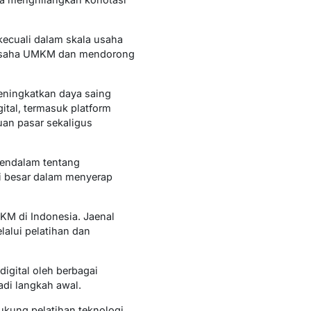
kecuali dalam skala usaha
engusaha UMKM dan mendorong
eningkatkan daya saing
ital, termasuk platform
uan pasar sekaligus
 mendalam tentang
i besar dalam menyerap
KM di Indonesia. Jaenal
alui pelatihan dan
igital oleh berbagai
adi langkah awal.
kung pelatihan teknologi