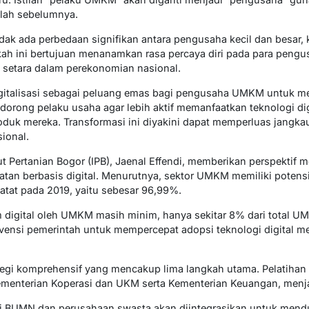
ilah sebelumnya.
k ada perbedaan signifikan antara pengusaha kecil dan besar, 
ngkah ini bertujuan menanamkan rasa percaya diri pada para p
 setara dalam perekonomian nasional.
igitalisasi sebagai peluang emas bagi pengusaha UMKM untuk m
orong pelaku usaha agar lebih aktif memanfaatkan teknologi dig
duk mereka. Transformasi ini diyakini dapat memperluas jangka
ional.
t Pertanian Bogor (IPB), Jaenal Effendi, memberikan perspektif
tan berbasis digital. Menurutnya, sektor UMKM memiliki potens
rcatat pada 2019, yaitu sebesar 96,99%.
digital oleh UMKM masih minim, hanya sekitar 8% dari total UM
ensi pemerintah untuk mempercepat adopsi teknologi digital mel
egi komprehensif yang mencakup lima langkah utama. Pelatihan d
 Kementerian Koperasi dan UKM serta Kementerian Keuangan, menj
ri BUMN dan perusahaan swasta akan diintegrasikan untuk mendu