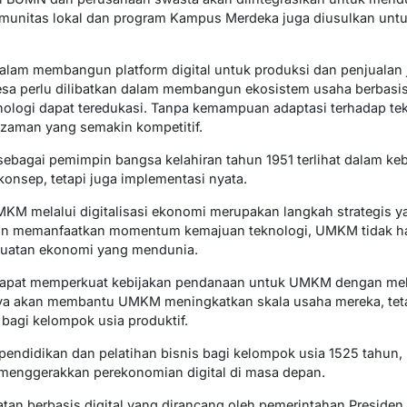
omunitas lokal dan program Kampus Merdeka juga diusulkan unt
dalam membangun platform digital untuk produksi dan penjualan 
sa perlu dilibatkan dalam membangun ekosistem usaha berbasis 
logi dapat teredukasi. Tanpa kemampuan adaptasi terhadap te
 zaman yang semakin kompetitif.
bagai pemimpin bangsa kelahiran tahun 1951 terlihat dalam keb
konsep, tetapi juga implementasi nyata.
 melalui digitalisasi ekonomi merupakan langkah strategis ya
gan memanfaatkan momentum kemajuan teknologi, UMKM tidak ha
kuatan ekonomi yang mendunia.
dapat memperkuat kebijakan pendanaan untuk UMKM dengan melib
hanya akan membantu UMKM meningkatkan skala usaha mereka, tet
 bagi kelompok usia produktif.
endidikan dan pelatihan bisnis bagi kelompok usia 1525 tahun,
 menggerakkan perekonomian digital di masa depan.
tan berbasis digital yang dirancang oleh pemerintahan Preside