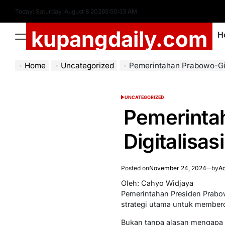
Skip
Today: Saturday, August 8 2026
5
:
50
:
34
AM
to
kupangdaily.com
content
H
Menu
Home
Uncategorized
Pemerintahan Prabowo-Gibran Doro
UNCATEGORIZED
POSTED
IN
Pemerinta
Digitalis
Posted on
November 24, 2024
by
Ad
Oleh: Cahyo Widjaya
Pemerintahan Presiden Prabo
strategi utama untuk member
Bukan tanpa alasan mengapa 