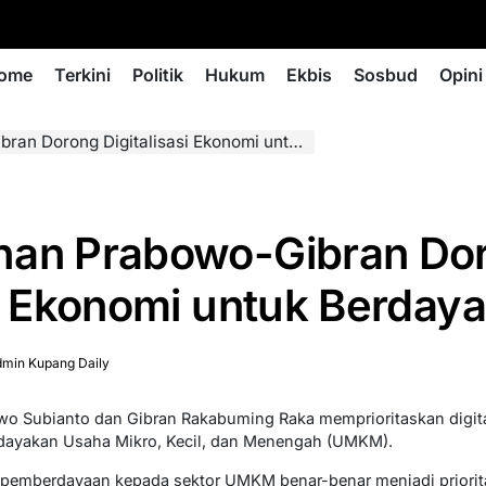
ome
Terkini
Politik
Hukum
Ekbis
Sosbud
Opini
ng Digitalisasi Ekonomi untuk Berdayakan UMKM
han Prabowo-Gibran Do
asi Ekonomi untuk Berd
min Kupang Daily
wo Subianto dan Gibran Rakabuming Raka memprioritaskan digita
dayakan Usaha Mikro, Kecil, dan Menengah (UMKM).
pemberdayaan kepada sektor UMKM benar-benar menjadi priorita