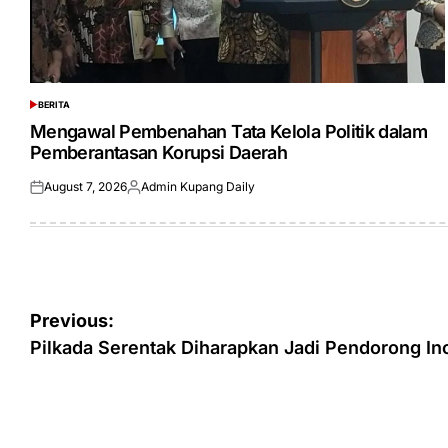
BERITA
POSTED
IN
Mengawal Pembenahan Tata Kelola Politik dalam
Pemberantasan Korupsi Daerah
August 7, 2026
Admin Kupang Daily
Posted
Posted
on
by
Post
Previous:
navigation
Pilkada Serentak Diharapkan Jadi Pendorong I