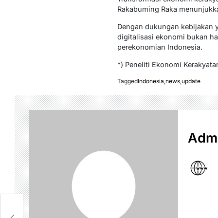
Rakabuming Raka menunjukka
Dengan dukungan kebijakan yan
digitalisasi ekonomi bukan h
perekonomian Indonesia.
*) Peneliti Ekonomi Kerakyata
Tagged
Indonesia
,
news
,
update
Admi
di