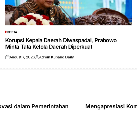
BERITA
POSTED
IN
Korupsi Kepala Daerah Diwaspadai, Prabowo
Minta Tata Kelola Daerah Diperkuat
August 7, 2026
Admin Kupang Daily
Posted
Posted
on
by
novasi dalam Pemerintahan
Mengapresiasi Kom