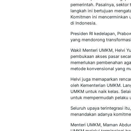
pemerintah. Pasalnya, sektor
langkah ini bertujuan mengata
Komitmen ini mencerminkan u
di Indonesia.
Presiden RI kedelapan, Prab
yang mendorong transformasi
Wakil Menteri UMKM, Helvi Y
pembukaan akses pasar secar
memerlukan pembenahan agar le
metode konvensional yang m
Helvi juga memaparkan renc
oleh Kementerian UMKM. Lan
UMKM untuk naik kelas. Selain
untuk mempermudah pelaku 
Seluruh upaya terintegrasi it
menandakan adanya komitmen
Menteri UMKM, Maman Abdurra
UMKM melalui terminologi ba