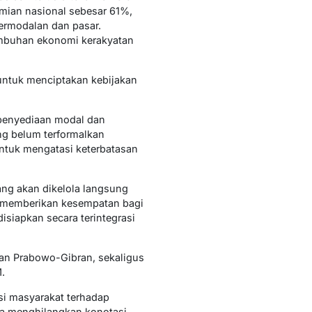
omian nasional sebesar 61%,
permodalan dan pasar.
umbuhan ekonomi kerakyatan
untuk menciptakan kebijakan
 penyediaan modal dan
g belum terformalkan
untuk mengatasi keterbatasan
g akan dikelola langsung
 memberikan kesempatan bagi
isiapkan secara terintegrasi
ahan Prabowo-Gibran, sekaligus
.
i masyarakat terhadap
na menghilangkan konotasi