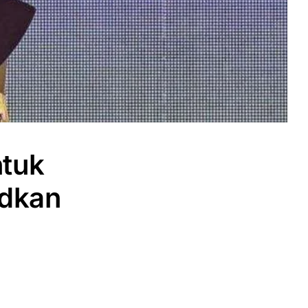
ntuk
udkan