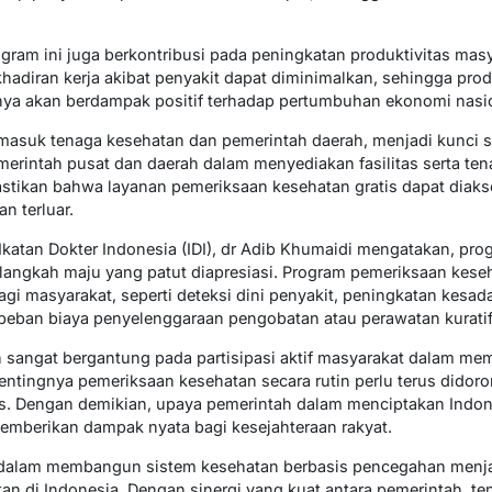
ogram ini juga berkontribusi pada peningkatan produktivitas ma
khadiran kerja akibat penyakit dapat diminimalkan, sehingga prod
rnya akan berdampak positif terhadap pertumbuhan ekonomi nasi
rmasuk tenaga kesehatan dan pemerintah daerah, menjadi kunci 
pemerintah pusat dan daerah dalam menyediakan fasilitas serta t
tikan bahwa layanan pemeriksaan kesehatan gratis dapat diakse
n terluar.
atan Dokter Indonesia (IDI), dr Adib Khumaidi mengatakan, pr
langkah maju yang patut diapresiasi. Program pemeriksaan keseha
gi masyarakat, seperti deteksi dini penyakit, peningkatan kesad
beban biaya penyelenggaraan pengobatan atau perawatan kuratif
n sangat bergantung pada partisipasi aktif masyarakat dalam me
entingnya pemeriksaan kesehatan secara rutin perlu terus didor
uas. Dengan demikian, upaya pemerintah dalam menciptakan Indon
memberikan dampak nyata bagi kesejahteraan rakyat.
alam membangun sistem kesehatan berbasis pencegahan menjad
n di Indonesia. Dengan sinergi yang kuat antara pemerintah, te