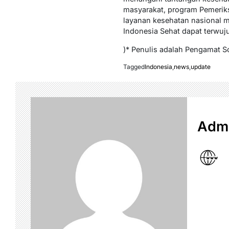
masyarakat, program Pemerik
layanan kesehatan nasional me
Indonesia Sehat dapat terwuju
)* Penulis adalah Pengamat S
Tagged
Indonesia
,
news
,
update
Admi