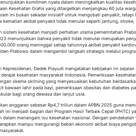
enunjukkan komitmen nyata dalam meningkatkan kualitas keseh
aan Kesehatan Gratis yang ditargetkan menjangkau 60 juta warg
ram ini bukan sekadar inisiatif untuk mengobati penyakit, tetap
kematian akibat penyakit tidak menular seperti jantung, stroke,
 sistem kesehatan menjadi perhatian utama pemerintahan Prabow
023 menunjukkan bahwa penyakit tidak menular merupakan peny
600.000 orang meninggal setiap tahunnya akibat penyakit kardiov
iden Prabowo dalam mengambil langkah strategis melalui progr
i Kepresidenan, Dedek Prayudi mengatakan kebijakan ini sejalan 
erajat kesehatan masyarakat Indonesia. Pemeriksaan kesehatan 
engan skema skrining yang menyesuaikan kebutuhan berdasarkan
t bawaan lahir pada bayi, pemeriksaan obesitas dan diabetes pa
kular bagi orang dewasa dan lanjut usia.
ikan anggaran sebesar Rp4,7 triliun dalam APBN 2025 guna mema
kah ini menjadi bagian dari Program Hasil Terbaik Cepat (PHTC) ya
 dalam menangani isu kesehatan nasional. Dengan pendekatan y
iharapkan mampu mengurangi beban ekonomi akibat biaya pengoba
masyarakat.