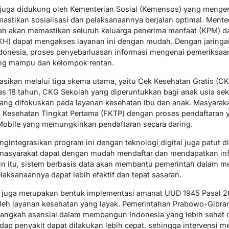
juga didukung oleh Kementerian Sosial (Kemensos) yang menger
stikan sosialisasi dan pelaksanaannya berjalan optimal. Menteri
 akan memastikan seluruh keluarga penerima manfaat (KPM) dari
KH) dapat mengakses layanan ini dengan mudah. Dengan jaringa
Indonesia, proses penyebarluasan informasi mengenai pemeriksaa
ng mampu dan kelompok rentan.
asikan melalui tiga skema utama, yaitu Cek Kesehatan Gratis (C
tas 18 tahun, CKG Sekolah yang diperuntukkan bagi anak usia se
 yang difokuskan pada layanan kesehatan ibu dan anak. Masyara
nan Kesehatan Tingkat Pertama (FKTP) dengan proses pendaftaran
Mobile yang memungkinkan pendaftaran secara daring.
gintegrasikan program ini dengan teknologi digital juga patut d
, masyarakat dapat dengan mudah mendaftar dan mendapatkan info
ain itu, sistem berbasis data akan membantu pemerintah dalam
aksanaannya dapat lebih efektif dan tepat sasaran.
s juga merupakan bentuk implementasi amanat UUD 1945 Pasal 2
eh layanan kesehatan yang layak. Pemerintahan Prabowo-Gibran 
langkah esensial dalam membangun Indonesia yang lebih sehat 
hadap penyakit dapat dilakukan lebih cepat, sehingga intervensi 