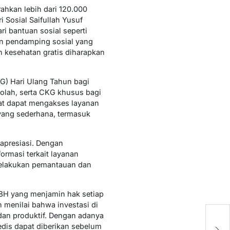
ahkan lebih dari 120.000
 Sosial Saifullah Yusuf
 bantuan sosial seperti
n pendamping sosial yang
n kesehatan gratis diharapkan
KG) Hari Ulang Tahun bagi
kolah, serta CKG khusus bagi
kat dapat mengakses layanan
 yang sederhana, termasuk
iapresiasi. Dengan
rmasi terkait layanan
 melakukan pemantauan dan
8H yang menjamin hak setiap
menilai bahwa investasi di
dan produktif. Dengan adanya
P
medis dapat diberikan sebelum