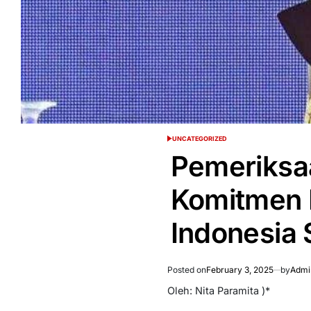
UNCATEGORIZED
POSTED
IN
Pemeriksa
Komitmen 
Indonesia 
Posted on
February 3, 2025
by
Admi
Oleh: Nita Paramita )*