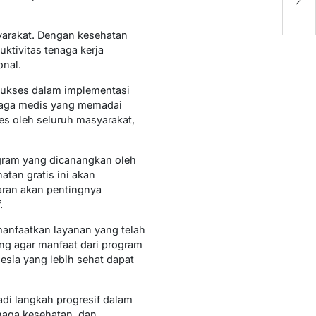
La
syarakat. Dengan kesehatan
uktivitas tenaga kerja
onal.
sukses dalam implementasi
enaga medis yang memadai
s oleh seluruh masyarakat,
ogram yang dicanangkan oleh
tan gratis ini akan
aran akan pentingnya
.
manfaatkan layanan yang telah
ong agar manfaat dari program
esia yang lebih sehat dapat
i langkah progresif dalam
naga kesehatan, dan