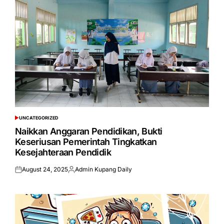
UNCATEGORIZED
POSTED
IN
Naikkan Anggaran Pendidikan, Bukti
Keseriusan Pemerintah Tingkatkan
Kesejahteraan Pendidik
August 24, 2025
Admin Kupang Daily
Posted
Posted
on
by