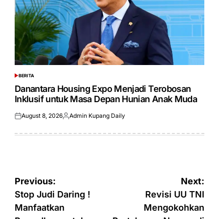
BERITA
POSTED
IN
Danantara Housing Expo Menjadi Terobosan
Inklusif untuk Masa Depan Hunian Anak Muda
August 8, 2026
Admin Kupang Daily
Posted
Posted
on
by
Post
Previous:
Next:
navigation
Stop Judi Daring !
Revisi UU TNI
Manfaatkan
Mengokohkan