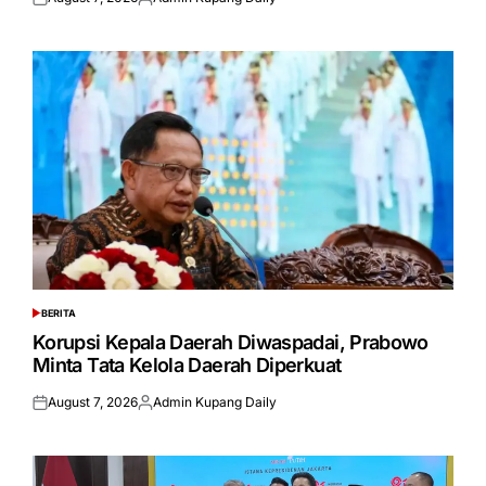
Posted
Posted
on
by
BERITA
POSTED
IN
Korupsi Kepala Daerah Diwaspadai, Prabowo
Minta Tata Kelola Daerah Diperkuat
August 7, 2026
Admin Kupang Daily
Posted
Posted
on
by