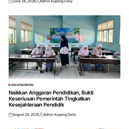
June 28, 2026
Admin Kupang Daily
Posted
Posted
on
by
UNCATEGORIZED
POSTED
IN
Naikkan Anggaran Pendidikan, Bukti
Keseriusan Pemerintah Tingkatkan
Kesejahteraan Pendidik
August 24, 2025
Admin Kupang Daily
Posted
Posted
on
by