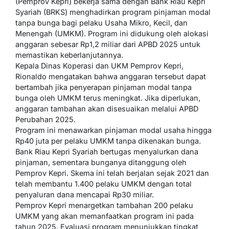
(Pemprov Kepri) bekerja sama dengan Bank Riau Kepri
Syariah (BRKS) menghadirkan program pinjaman modal
tanpa bunga bagi pelaku Usaha Mikro, Kecil, dan
Menengah (UMKM). Program ini didukung oleh alokasi
anggaran sebesar Rp1,2 miliar dari APBD 2025 untuk
memastikan keberlanjutannya.
Kepala Dinas Koperasi dan UKM Pemprov Kepri,
Rionaldo mengatakan bahwa anggaran tersebut dapat
bertambah jika penyerapan pinjaman modal tanpa
bunga oleh UMKM terus meningkat. Jika diperlukan,
anggaran tambahan akan disesuaikan melalui APBD
Perubahan 2025.
Program ini menawarkan pinjaman modal usaha hingga
Rp40 juta per pelaku UMKM tanpa dikenakan bunga.
Bank Riau Kepri Syariah bertugas menyalurkan dana
pinjaman, sementara bunganya ditanggung oleh
Pemprov Kepri. Skema ini telah berjalan sejak 2021 dan
telah membantu 1.400 pelaku UMKM dengan total
penyaluran dana mencapai Rp30 miliar.
Pemprov Kepri menargetkan tambahan 200 pelaku
UMKM yang akan memanfaatkan program ini pada
tahun 2025. Evaluasi program menunjukkan tingkat