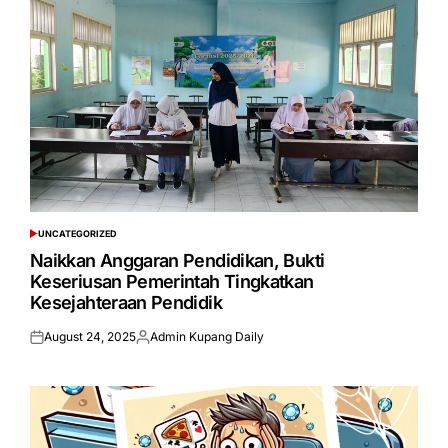
UNCATEGORIZED
POSTED
IN
Naikkan Anggaran Pendidikan, Bukti
Keseriusan Pemerintah Tingkatkan
Kesejahteraan Pendidik
August 24, 2025
Admin Kupang Daily
Posted
Posted
on
by