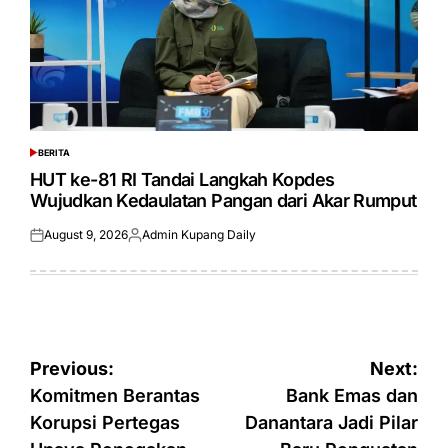
BERITA
POSTED
IN
HUT ke-81 RI Tandai Langkah Kopdes
Wujudkan Kedaulatan Pangan dari Akar Rumput
August 9, 2026
Admin Kupang Daily
Posted
Posted
on
by
Post
Previous:
Next:
navigation
Komitmen Berantas
Bank Emas dan
Korupsi Pertegas
Danantara Jadi Pilar