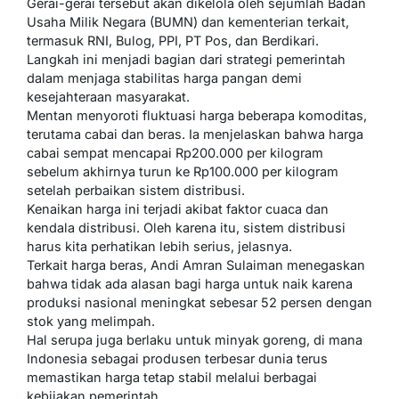
Gerai-gerai tersebut akan dikelola oleh sejumlah Badan
Usaha Milik Negara (BUMN) dan kementerian terkait,
termasuk RNI, Bulog, PPI, PT Pos, dan Berdikari.
Langkah ini menjadi bagian dari strategi pemerintah
dalam menjaga stabilitas harga pangan demi
kesejahteraan masyarakat.
Mentan menyoroti fluktuasi harga beberapa komoditas,
terutama cabai dan beras. Ia menjelaskan bahwa harga
cabai sempat mencapai Rp200.000 per kilogram
sebelum akhirnya turun ke Rp100.000 per kilogram
setelah perbaikan sistem distribusi.
Kenaikan harga ini terjadi akibat faktor cuaca dan
kendala distribusi. Oleh karena itu, sistem distribusi
harus kita perhatikan lebih serius, jelasnya.
Terkait harga beras, Andi Amran Sulaiman menegaskan
bahwa tidak ada alasan bagi harga untuk naik karena
produksi nasional meningkat sebesar 52 persen dengan
stok yang melimpah.
Hal serupa juga berlaku untuk minyak goreng, di mana
Indonesia sebagai produsen terbesar dunia terus
memastikan harga tetap stabil melalui berbagai
kebijakan pemerintah.