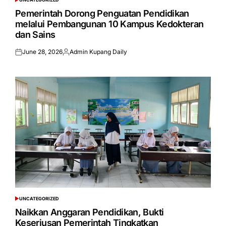
POSTED
IN
Pemerintah Dorong Penguatan Pendidikan
melalui Pembangunan 10 Kampus Kedokteran
dan Sains
June 28, 2026
Admin Kupang Daily
Posted
Posted
on
by
UNCATEGORIZED
POSTED
IN
Naikkan Anggaran Pendidikan, Bukti
Keseriusan Pemerintah Tingkatkan