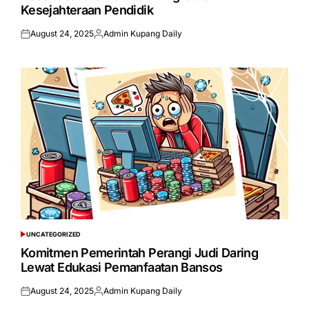
Kesejahteraan Pendidik
August 24, 2025
Admin Kupang Daily
Posted
Posted
on
by
UNCATEGORIZED
POSTED
IN
Komitmen Pemerintah Perangi Judi Daring
Lewat Edukasi Pemanfaatan Bansos
August 24, 2025
Admin Kupang Daily
Posted
Posted
on
by