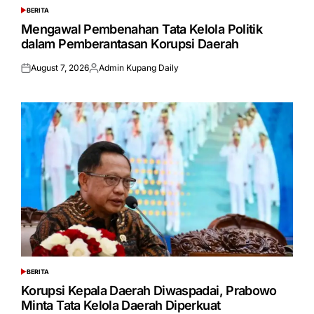
BERITA
POSTED
IN
Mengawal Pembenahan Tata Kelola Politik
dalam Pemberantasan Korupsi Daerah
August 7, 2026
Admin Kupang Daily
Posted
Posted
on
by
BERITA
POSTED
IN
Korupsi Kepala Daerah Diwaspadai, Prabowo
Minta Tata Kelola Daerah Diperkuat