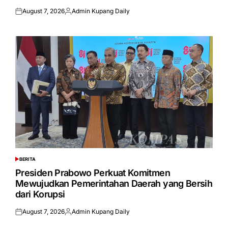
August 7, 2026
Admin Kupang Daily
Posted
Posted
on
by
BERITA
POSTED
IN
Presiden Prabowo Perkuat Komitmen
Mewujudkan Pemerintahan Daerah yang Bersih
dari Korupsi
August 7, 2026
Admin Kupang Daily
Posted
Posted
on
by