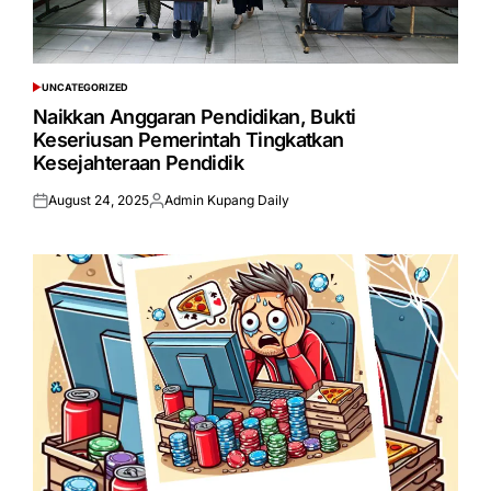
UNCATEGORIZED
POSTED
IN
Naikkan Anggaran Pendidikan, Bukti
Keseriusan Pemerintah Tingkatkan
Kesejahteraan Pendidik
August 24, 2025
Admin Kupang Daily
Posted
Posted
on
by