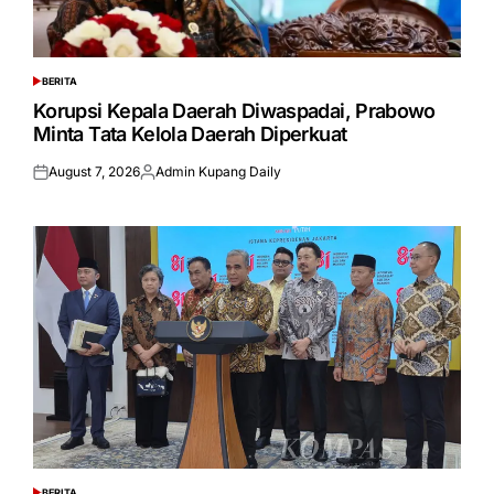
BERITA
POSTED
IN
Korupsi Kepala Daerah Diwaspadai, Prabowo
Minta Tata Kelola Daerah Diperkuat
August 7, 2026
Admin Kupang Daily
Posted
Posted
on
by
BERITA