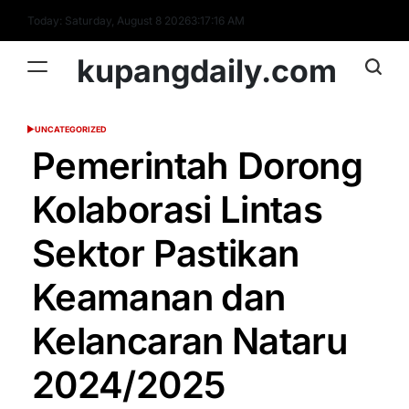
Skip
Today: Saturday, August 8 2026
3
:
17
:
17
AM
to
content
kupangdaily.com
UNCATEGORIZED
POSTED
IN
Pemerintah Dorong
Kolaborasi Lintas
Sektor Pastikan
Keamanan dan
Kelancaran Nataru
2024/2025