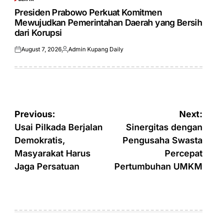
POSTED
IN
Presiden Prabowo Perkuat Komitmen
Mewujudkan Pemerintahan Daerah yang Bersih
dari Korupsi
August 7, 2026
Admin Kupang Daily
Posted
Posted
on
by
Post
Previous:
Next:
navigation
Usai Pilkada Berjalan
Sinergitas dengan
Demokratis,
Pengusaha Swasta
Masyarakat Harus
Percepat
Jaga Persatuan
Pertumbuhan UMKM