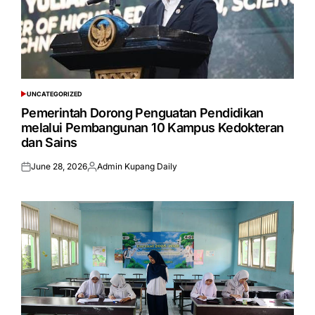
UNCATEGORIZED
POSTED
IN
Pemerintah Dorong Penguatan Pendidikan
melalui Pembangunan 10 Kampus Kedokteran
dan Sains
June 28, 2026
Admin Kupang Daily
Posted
Posted
on
by