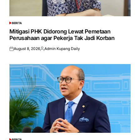
BERITA
POSTED
IN
Mitigasi PHK Didorong Lewat Pemetaan
Perusahaan agar Pekerja Tak Jadi Korban
August 8, 2026
Admin Kupang Daily
Posted
Posted
on
by
BERITA