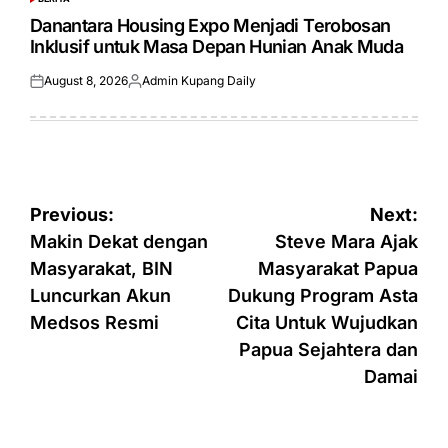
POSTED
IN
Danantara Housing Expo Menjadi Terobosan
Inklusif untuk Masa Depan Hunian Anak Muda
August 8, 2026
Admin Kupang Daily
Posted
Posted
on
by
Post
Previous:
Next:
navigation
Makin Dekat dengan
Steve Mara Ajak
Masyarakat, BIN
Masyarakat Papua
Luncurkan Akun
Dukung Program Asta
Medsos Resmi
Cita Untuk Wujudkan
Papua Sejahtera dan
Damai