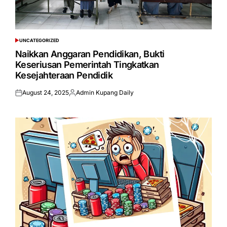
UNCATEGORIZED
POSTED
IN
Naikkan Anggaran Pendidikan, Bukti
Keseriusan Pemerintah Tingkatkan
Kesejahteraan Pendidik
August 24, 2025
Admin Kupang Daily
Posted
Posted
on
by