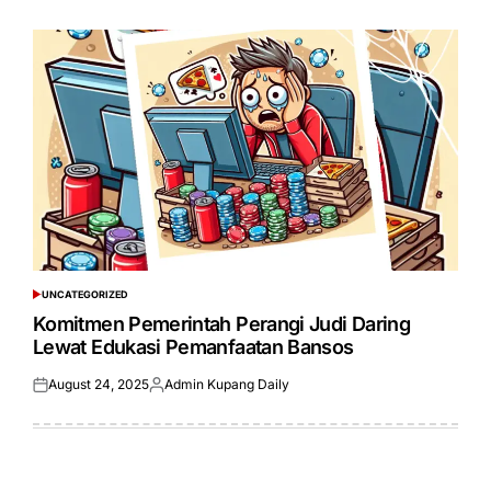
on
by
UNCATEGORIZED
POSTED
IN
Komitmen Pemerintah Perangi Judi Daring
Lewat Edukasi Pemanfaatan Bansos
August 24, 2025
Admin Kupang Daily
Posted
Posted
on
by