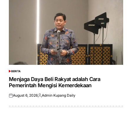
BERITA
POSTED
IN
Menjaga Daya Beli Rakyat adalah Cara
Pemerintah Mengisi Kemerdekaan
August 6, 2026
Admin Kupang Daily
Posted
Posted
on
by