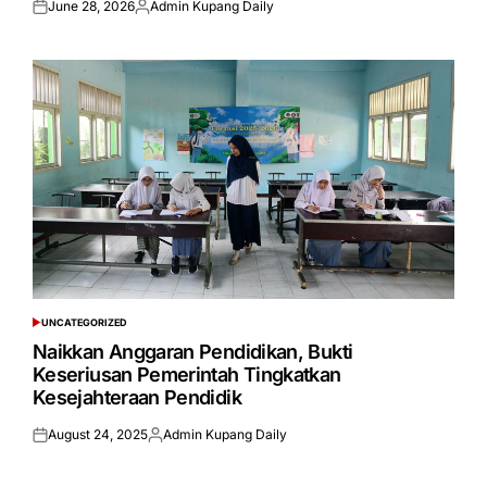
June 28, 2026
Admin Kupang Daily
Posted
Posted
on
by
UNCATEGORIZED
POSTED
IN
Naikkan Anggaran Pendidikan, Bukti
Keseriusan Pemerintah Tingkatkan
Kesejahteraan Pendidik
August 24, 2025
Admin Kupang Daily
Posted
Posted
on
by