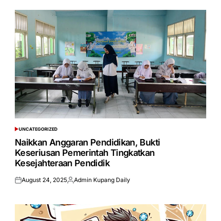
UNCATEGORIZED
POSTED
IN
Naikkan Anggaran Pendidikan, Bukti
Keseriusan Pemerintah Tingkatkan
Kesejahteraan Pendidik
August 24, 2025
Admin Kupang Daily
Posted
Posted
on
by