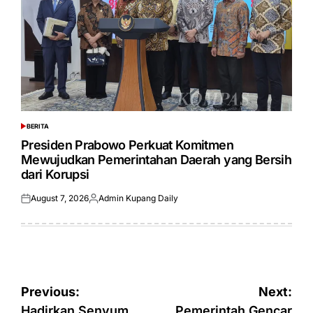
BERITA
POSTED
IN
Presiden Prabowo Perkuat Komitmen
Mewujudkan Pemerintahan Daerah yang Bersih
dari Korupsi
August 7, 2026
Admin Kupang Daily
Posted
Posted
on
by
Post
Previous:
Next:
Hadirkan Senyum
Pemerintah Gencar