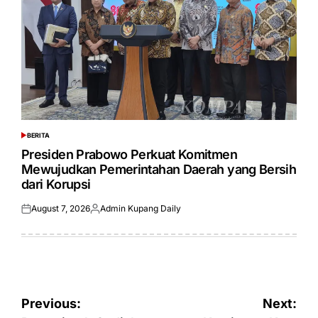
BERITA
POSTED
IN
Presiden Prabowo Perkuat Komitmen
Mewujudkan Pemerintahan Daerah yang Bersih
dari Korupsi
August 7, 2026
Admin Kupang Daily
Posted
Posted
on
by
Post
Previous:
Next: