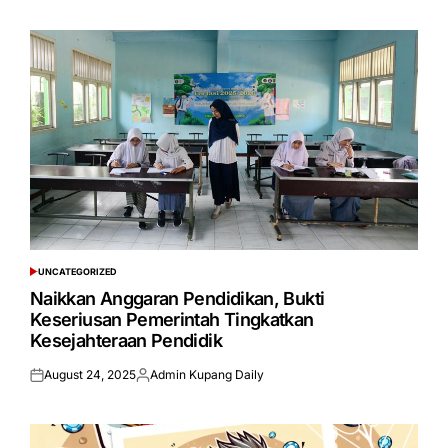
on
by
UNCATEGORIZED
POSTED
IN
Naikkan Anggaran Pendidikan, Bukti
Keseriusan Pemerintah Tingkatkan
Kesejahteraan Pendidik
August 24, 2025
Admin Kupang Daily
Posted
Posted
on
by