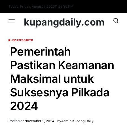
Skip
Today: Friday, August 7 2026
11
:
28
:
35
PM
to
content
kupangdaily.com
UNCATEGORIZED
POSTED
IN
Pemerintah
Pastikan Keamanan
Maksimal untuk
Suksesnya Pilkada
2024
Posted on
November 2, 2024
by
Admin Kupang Daily