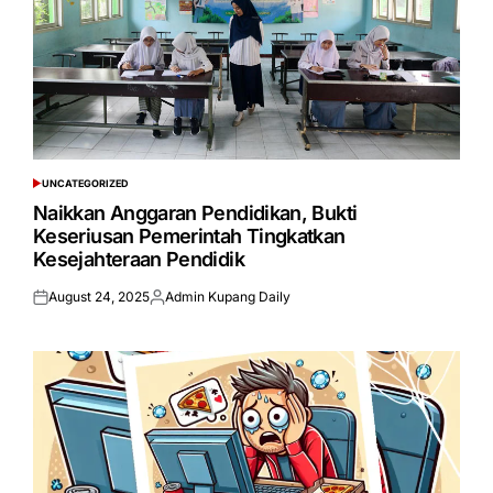
UNCATEGORIZED
POSTED
IN
Naikkan Anggaran Pendidikan, Bukti
Keseriusan Pemerintah Tingkatkan
Kesejahteraan Pendidik
August 24, 2025
Admin Kupang Daily
Posted
Posted
on
by