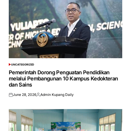
UNCATEGORIZED
POSTED
IN
Pemerintah Dorong Penguatan Pendidikan
melalui Pembangunan 10 Kampus Kedokteran
dan Sains
June 28, 2026
Admin Kupang Daily
Posted
Posted
on
by