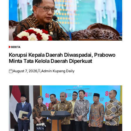
BERITA
POSTED
IN
Korupsi Kepala Daerah Diwaspadai, Prabowo
Minta Tata Kelola Daerah Diperkuat
August 7, 2026
Admin Kupang Daily
Posted
Posted
on
by