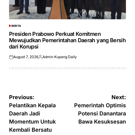
BERITA
POSTED
IN
Presiden Prabowo Perkuat Komitmen
Mewujudkan Pemerintahan Daerah yang Bersih
dari Korupsi
August 7, 2026
Admin Kupang Daily
Posted
Posted
on
by
Post
Previous:
Next:
navigation
Pelantikan Kepala
Pemerintah Optimis
Daerah Jadi
Potensi Danantara
Momentum Untuk
Bawa Kesuksesan
Kembali Bersatu