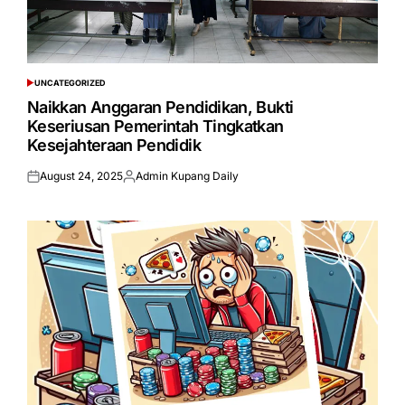
UNCATEGORIZED
POSTED
IN
Naikkan Anggaran Pendidikan, Bukti
Keseriusan Pemerintah Tingkatkan
Kesejahteraan Pendidik
August 24, 2025
Admin Kupang Daily
Posted
Posted
on
by