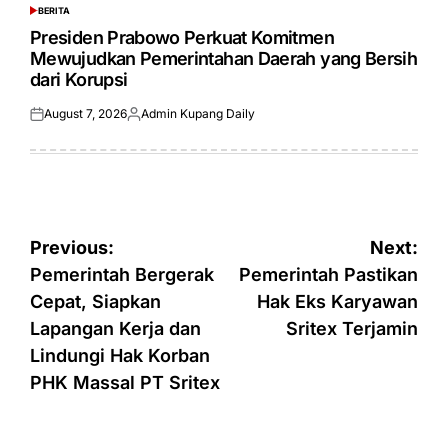
BERITA
POSTED
IN
Presiden Prabowo Perkuat Komitmen
Mewujudkan Pemerintahan Daerah yang Bersih
dari Korupsi
August 7, 2026
Admin Kupang Daily
Posted
Posted
on
by
Post
Previous:
Next:
navigation
Pemerintah Bergerak
Pemerintah Pastikan
Cepat, Siapkan
Hak Eks Karyawan
Lapangan Kerja dan
Sritex Terjamin
Lindungi Hak Korban
PHK Massal PT Sritex