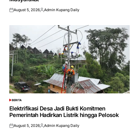
August 5, 2026
Admin Kupang Daily
Posted
Posted
on
by
BERITA
POSTED
IN
Elektrifikasi Desa Jadi Bukti Komitmen
Pemerintah Hadirkan Listrik hingga Pelosok
August 5, 2026
Admin Kupang Daily
Posted
Posted
on
by