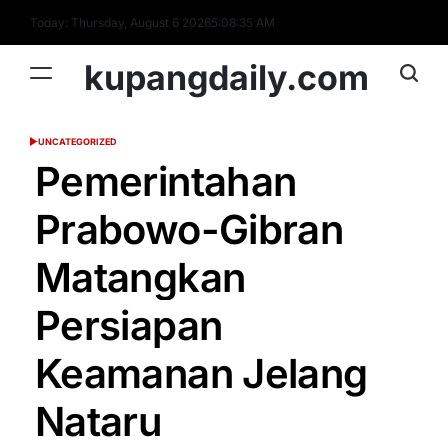
Skip
Today: Thursday, August 6 2026
5
:
08
:
36
AM
to
content
kupangdaily.com
UNCATEGORIZED
POSTED
IN
Pemerintahan
Prabowo-Gibran
Matangkan
Persiapan
Keamanan Jelang
Nataru