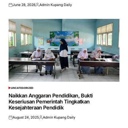
June 28, 2026
Admin Kupang Daily
Posted
Posted
on
by
UNCATEGORIZED
POSTED
IN
Naikkan Anggaran Pendidikan, Bukti
Keseriusan Pemerintah Tingkatkan
Kesejahteraan Pendidik
August 24, 2025
Admin Kupang Daily
Posted
Posted
on
by