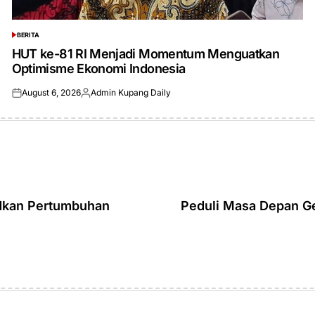
BERITA
POSTED
IN
HUT ke-81 RI Menjadi Momentum Menguatkan
Optimisme Ekonomi Indonesia
August 6, 2026
Admin Kupang Daily
Posted
Posted
on
by
dkan Pertumbuhan
Peduli Masa Depan Ge