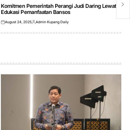
M
IN
Komitmen Pemerintah Perangi Judi Daring Lewat
P
Edukasi Pemanfaatan Bansos
August 24, 2025
Admin Kupang Daily
Posted
Posted
on
by