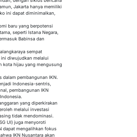
rendah, dengan siklus bencana
Namun, Jakarta hanya memiliki
ko ini dapat diminimalkan,
omi baru yang berpotensi
ama, seperti Istana Negara,
 termasuk Babinsa dan
Palangkaraya sempat
ini diwujudkan melalui
h kota hijau yang mengusung
itas dalam pembangunan IKN.
jadi Indonesia-sentris,
ional, pembangunan IKN
Indonesia.
nggaran yang diperkirakan
roleh melalui investasi
asing tidak mendominasi.
KSG UI) juga menyoroti
KN dapat mengalihkan fokus
 bahwa IKN Nusantara akan