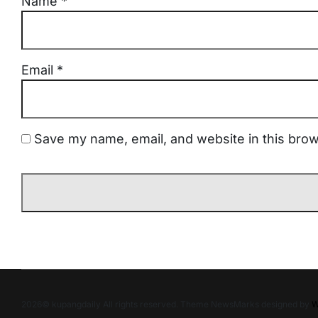
Name
*
Email
*
Save my name, email, and website in this brow
2026© kupangdaily All rights reserved. Theme NewsMarks designed by
W