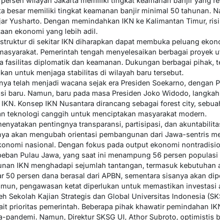
 persen wilayah Jakarta memiliki tingkat keamanan banjir yang 
ta besar memiliki tingkat keamanan banjir minimal 50 tahunan. 
ujar Yusharto. Dengan memindahkan IKN ke Kalimantan Timur, risi
an ekonomi yang lebih adil.
astruktur di sekitar IKN diharapkan dapat membuka peluang ekon
asyarakat. Pemerintah tengah menyelesaikan berbagai proyek ut
ta fasilitas diplomatik dan keamanan. Dukungan berbagai pihak,
an untuk menjaga stabilitas di wilayah baru tersebut.
nya telah menjadi wacana sejak era Presiden Soekarno, dengan 
si baru. Namun, baru pada masa Presiden Joko Widodo, langkah 
N. Konsep IKN Nusantara dirancang sebagai forest city, sebua
an teknologi canggih untuk menciptakan masyarakat modern.
 menyatakan pentingnya transparansi, partisipasi, dan akuntabil
anya akan mengubah orientasi pembangunan dari Jawa-sentris men
 ekonomi nasional. Dengan fokus pada output ekonomi nontradis
eban Pulau Jawa, yang saat ini menampung 56 persen populasi 
nan IKN menghadapi sejumlah tantangan, termasuk kebutuhan a
ar 50 persen dana berasal dari APBN, sementara sisanya akan dipe
un, pengawasan ketat diperlukan untuk memastikan investasi 
leh Sekolah Kajian Strategis dan Global Universitas Indonesia (S
ait prioritas pemerintah. Beberapa pihak khawatir pemindahan I
-pandemi. Namun, Direktur SKSG UI, Athor Subroto, optimistis