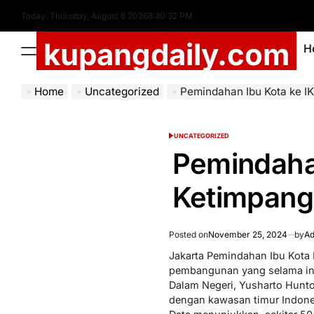
Skip
Today: Thursday, August 6 2026
8
:
30
:
33
PM
to
kupangdaily.com
content
H
Menu
Home
Uncategorized
Pemindahan Ibu Kota ke IKN
UNCATEGORIZED
POSTED
IN
Pemindahan
Ketimpan
Posted on
November 25, 2024
by
Ad
Jakarta Pemindahan Ibu Kota
pembangunan yang selama ini 
Dalam Negeri, Yusharto Hunt
dengan kawasan timur Indone