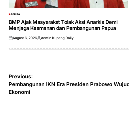
BERITA
POSTED
IN
BMP Ajak Masyarakat Tolak Aksi Anarkis Demi
Menjaga Keamanan dan Pembangunan Papua
August 6, 2026
Admin Kupang Daily
Posted
Posted
on
by
Post
Previous:
navigation
Pembangunan IKN Era Presiden Prabowo Wuju
Ekonomi