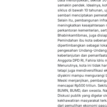
Data menunjukkan, sekitar 50
semakin pendek. Idealnya, ko
siklus di bawah 10 tahunan, 
sembari menciptakan pemerata
Selain itu, pembangunan infr
meningkatkan kesejahteraan m
perkantoran kementerian, ser
Bhabinkamtibmas, juga disiapk
Pemindahan ibu kota sebenar
dipertimbangkan sebagai loka
pengesahan Undang-Undang IK
keberlanjutan dan pemanfaat
Anggota DPD RI, Fahira Idris
Menurutnya, kota ini tidak h
tetapi juga mendiversifikasi
diyakini mampu mengurangi b
Meski menjanjikan, pembangu
mencapai Rp500 triliun. Sekit
BUMN, BUMD, dan swasta. Nam
Diskusi publik yang digelar o
kekhawatiran masyarakat terk
dari pemulihan ekonomi pasca