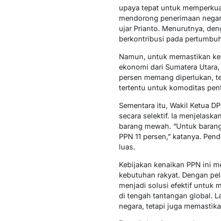
upaya tepat untuk memperkuat
mendorong penerimaan negara, 
ujar Prianto. Menurutnya, den
berkontribusi pada pertumbu
Namun, untuk memastikan kebi
ekonomi dari Sumatera Utara,
persen memang diperlukan, tet
tertentu untuk komoditas pen
Sementara itu, Wakil Ketua D
secara selektif. Ia menjelask
barang mewah. “Untuk barang
PPN 11 persen,” katanya. Pen
luas.
Kebijakan kenaikan PPN ini 
kebutuhan rakyat. Dengan pe
menjadi solusi efektif untuk
di tengah tantangan global. 
negara, tetapi juga memastika