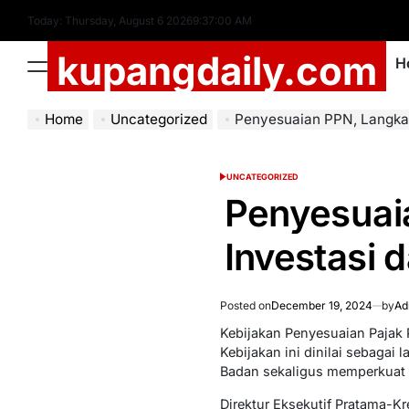
Skip
Today: Thursday, August 6 2026
9
:
37
:
01
AM
to
kupangdaily.com
content
H
Menu
Home
Uncategorized
Penyesuaian PPN, Langkah Cerda
UNCATEGORIZED
POSTED
IN
Penyesuai
Investasi 
Posted on
December 19, 2024
by
Ad
Kebijakan Penyesuaian Pajak 
Kebijakan ini dinilai sebagai
Badan sekaligus memperkuat 
Direktur Eksekutif Pratama-K