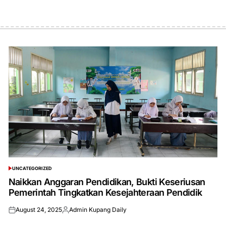
UNCATEGORIZED
POSTED
IN
Naikkan Anggaran Pendidikan, Bukti Keseriusan
Pemerintah Tingkatkan Kesejahteraan Pendidik
August 24, 2025
Admin Kupang Daily
Posted
Posted
on
by