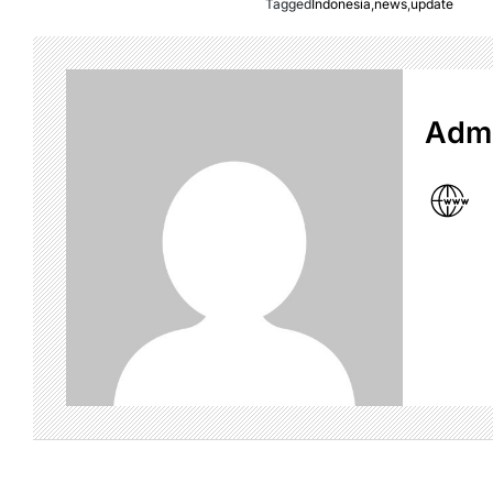
Tagged
Indonesia
,
news
,
update
Admi