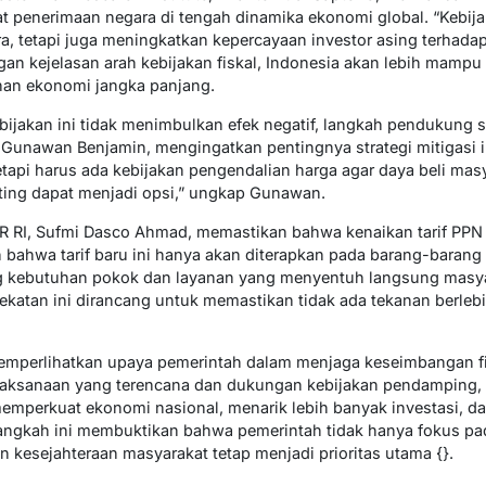
 penerimaan negara di tengah dinamika ekonomi global. “Kebijak
tetapi juga meningkatkan kepercayaan investor asing terhadap st
gan kejelasan arah kebijakan fiskal, Indonesia akan lebih mampu
han ekonomi jangka panjang.
jakan ini tidak menimbulkan efek negatif, langkah pendukung 
 Gunawan Benjamin, mengingatkan pentingnya strategi mitigasi in
api harus ada kebijakan pengendalian harga agar daya beli masya
ting dapat menjadi opsi,” ungkap Gunawan.
PR RI, Sufmi Dasco Ahmad, memastikan bahwa kenaikan tarif PPN
an bahwa tarif baru ini hanya akan diterapkan pada barang-barang
 kebutuhan pokok dan layanan yang menyentuh langsung masyara
dekatan ini dirancang untuk memastikan tidak ada tekanan berle
memperlihatkan upaya pemerintah dalam menjaga keseimbangan f
laksanaan yang terencana dan dukungan kebijakan pendamping,
 memperkuat ekonomi nasional, menarik lebih banyak investasi, d
Langkah ini membuktikan bahwa pemerintah tidak hanya fokus p
n kesejahteraan masyarakat tetap menjadi prioritas utama {}.