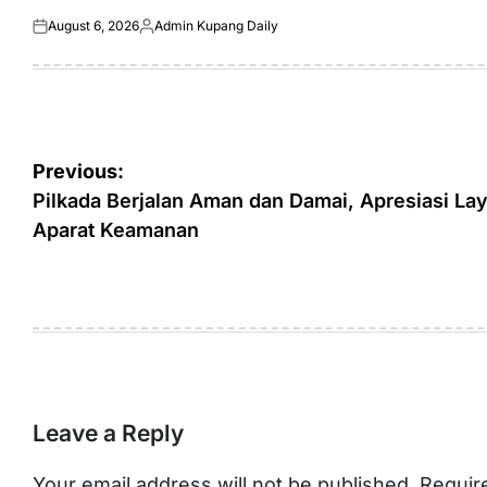
August 6, 2026
Admin Kupang Daily
Posted
Posted
on
by
Post
Previous:
navigation
Pilkada Berjalan Aman dan Damai, Apresiasi La
Aparat Keamanan
Leave a Reply
Your email address will not be published.
Requir