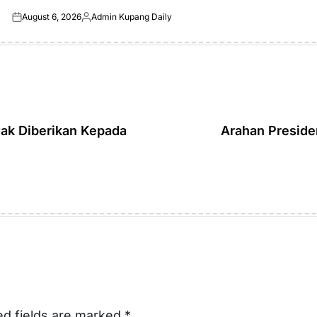
August 6, 2026
Admin Kupang Daily
Posted
Posted
on
by
yak Diberikan Kepada
Arahan Preside
ed fields are marked
*