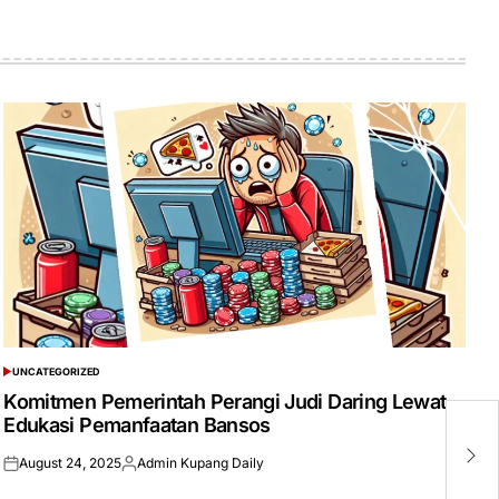
UNCATEGORIZED
POSTED
IN
Komitmen Pemerintah Perangi Judi Daring Lewat
Edukasi Pemanfaatan Bansos
A
L
August 24, 2025
Admin Kupang Daily
Posted
Posted
on
by