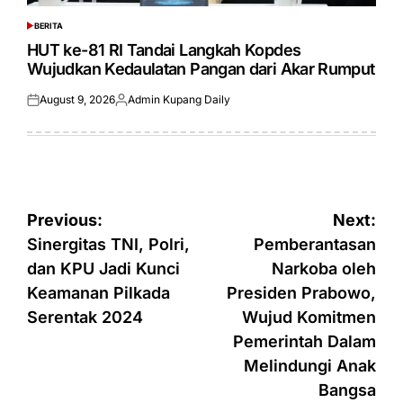
BERITA
POSTED
IN
HUT ke-81 RI Tandai Langkah Kopdes
Wujudkan Kedaulatan Pangan dari Akar Rumput
August 9, 2026
Admin Kupang Daily
Posted
Posted
on
by
Post
Previous:
Next:
navigation
Sinergitas TNI, Polri,
Pemberantasan
dan KPU Jadi Kunci
Narkoba oleh
Keamanan Pilkada
Presiden Prabowo,
Serentak 2024
Wujud Komitmen
Pemerintah Dalam
Melindungi Anak
Bangsa