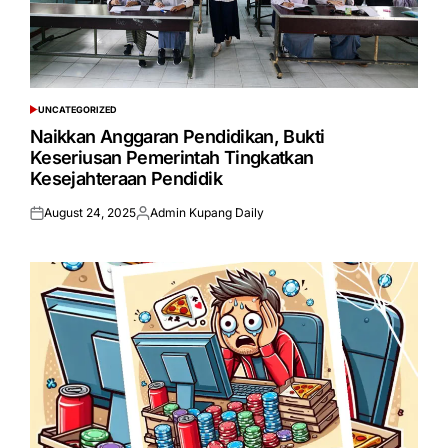
UNCATEGORIZED
POSTED
IN
Naikkan Anggaran Pendidikan, Bukti
Keseriusan Pemerintah Tingkatkan
Kesejahteraan Pendidik
August 24, 2025
Admin Kupang Daily
Posted
Posted
on
by