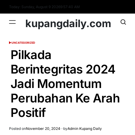
Skip
Today: Sunday, August 9 2026
9
:
57
:
40
AM
to
content
kupangdaily.com
UNCATEGORIZED
POSTED
IN
Pilkada
Berintegritas 2024
Jadi Momentum
Perubahan Ke Arah
Positif
Posted on
November 20, 2024
by
Admin Kupang Daily