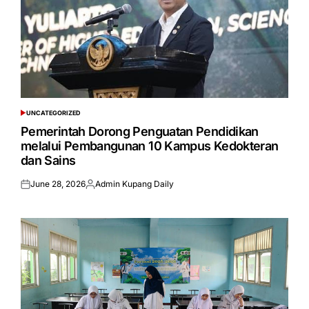
UNCATEGORIZED
POSTED
IN
Pemerintah Dorong Penguatan Pendidikan
melalui Pembangunan 10 Kampus Kedokteran
dan Sains
June 28, 2026
Admin Kupang Daily
Posted
Posted
on
by