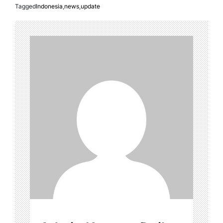
Tagged
Indonesia
,
news
,
update