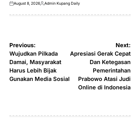
August 8, 2026
Admin Kupang Daily
Posted
Posted
on
by
Post
Previous:
Next:
navigation
Wujudkan Pilkada
Apresiasi Gerak Cepat
Damai, Masyarakat
Dan Ketegasan
Harus Lebih Bijak
Pemerintahan
Gunakan Media Sosial
Prabowo Atasi Judi
Online di Indonesia