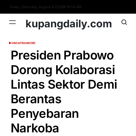
Skip
Today: Saturday, August 8 2026
8
:
16
:
15
AM
to
content
kupangdaily.com
UNCATEGORIZED
POSTED
IN
Presiden Prabowo
Dorong Kolaborasi
Lintas Sektor Demi
Berantas
Penyebaran
Narkoba