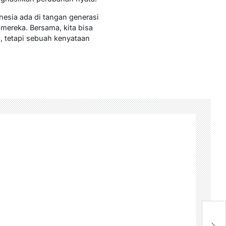
esia ada di tangan generasi
ereka. Bersama, kita bisa
 tetapi sebuah kenyataan
D
G