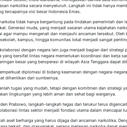
an narkotika secara menyeluruh. Langkah ini tidak hanya me
g tercapainya visi besar Indonesia Emas.
arkoba tidak hanya bergantung pada tindakan pemerintah dan lem
akat. Generasi muda, yang menjadi sasaran utama kejahatan narkot
 agar mampu mengenali dan menjauhi ancaman tersebut. Oleh k
ekolah, kampus, hingga komunitas lokal menjadi sangat pentin
kolaborasi dengan negara lain juga menjadi bagian dari strategi
a yang bersifat lintas negara memerlukan koordinasi dan kerja s
ringan besar yang beroperasi di wilayah Asia Tenggara dapat di
memperkuat diplomasi di bidang keamanan dengan negara-negar
t dihentikan dari sumbernya.
lah tugas yang mudah, tetapi dengan komitmen dan strategi yan
akan lingkungan yang lebih aman dan sehat bagi warganya.
den Prabowo, langkah-langkah tegas dan terukur terus digencar
laborasi lintas sektor menjadi fondasi utama dalam mencapai tuj
ah aset berharga yang harus dijaga dari ancaman narkotika. Den
aga terkait, dan masyarakat, perang melawan narkoba dapat me