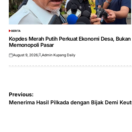
BERITA
POSTED
IN
Kopdes Merah Putih Perkuat Ekonomi Desa, Bukan
Memonopoli Pasar
August 9, 2026
Admin Kupang Daily
Posted
Posted
on
by
Post
Previous:
navigation
Menerima Hasil Pilkada dengan Bijak Demi Keu