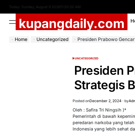
Skip
Today: Sunday, August 9 2026
11
:
20
:
21
AM
to
kupangdaily.com
content
H
Menu
Home
Uncategorized
Presiden Prabowo Gencarkan Lang
UNCATEGORIZED
POSTED
IN
Presiden 
Strategis 
Posted on
December 2, 2024
by
Adm
Oleh : Safira Tri Ningsih )*
Pemerintah di bawah kepemi
peredaran narkoba yang telah
Indonesia yang lebih sehat d