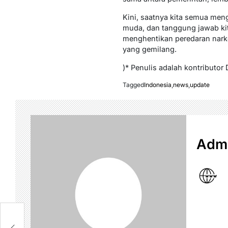
Kini, saatnya kita semua men
muda, dan tanggung jawab kit
menghentikan peredaran nark
yang gemilang.
)* Penulis adalah kontributor 
Tagged
Indonesia
,
news
,
update
Admi
n