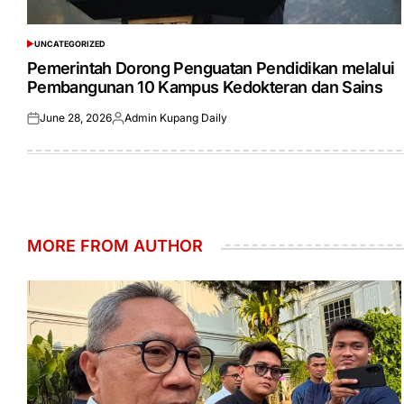
UNCATEGORIZED
POSTED
IN
Pemerintah Dorong Penguatan Pendidikan melalui
Pembangunan 10 Kampus Kedokteran dan Sains
June 28, 2026
Admin Kupang Daily
Posted
Posted
on
by
MORE FROM AUTHOR