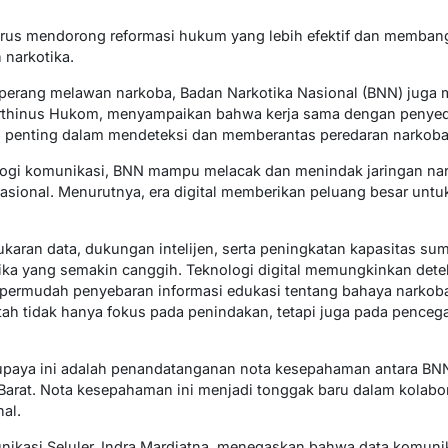
terus mendorong reformasi hukum yang lebih efektif dan membang
narkotika.
perang melawan narkoba, Badan Narkotika Nasional (BNN) juga
arthinus Hukom, menyampaikan bahwa kerja sama dengan penyedi
gi penting dalam mendeteksi dan memberantas peredaran narkoba
gi komunikasi, BNN mampu melacak dan menindak jaringan nark
nasional. Menurutnya, era digital memberikan peluang besar untu
ukaran data, dukungan intelijen, serta peningkatan kapasitas s
ka yang semakin canggih. Teknologi digital memungkinkan deteks
ermudah penyebaran informasi edukasi tentang bahaya narkoba 
h tidak hanya fokus pada penindakan, tetapi juga pada penceg
 upaya ini adalah penandatanganan nota kesepahaman antara BN
Barat. Nota kesepahaman ini menjadi tonggak baru dalam kolabora
al.
nikasi Seluler, Indra Mardiatna, menegaskan bahwa data komunika