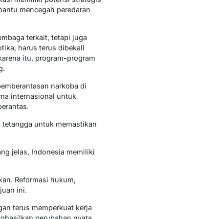
mbantu mencegah peredaran
baga terkait, tetapi juga
ika, harus terus dibekali
arena itu, program-program
g.
 pemberantasan narkoba di
ama internasional untuk
berantas.
a tetangga untuk memastikan
g jelas, Indonesia memiliki
kan. Reformasi hukum,
uan ini.
gan terus memperkuat kerja
nghasilkan perubahan nyata.