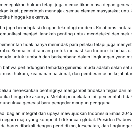
i menegakkan hukum tetapi juga memastikan masa depan generas
tekad kuat, pemerintah mengajak semua elemen masyarakat unt
tika hingga ke akarnya.
ba juga beradaptasi dengan teknologi modern. Kolaborasi antara
komunikasi menjadi langkah penting untuk mendeteksi dan melu
emerintah tidak hanya menindak para pelaku tetapi juga menyeb
rkoba. Semua ini dirancang untuk memastikan Indonesia bebas da
i muda untuk tumbuh dan berkembang dalam lingkungan yang m
bahwa perlindungan terhadap generasi muda adalah salah satu p
ormasi hukum, keamanan nasional, dan pemberantasan kejahatan 
beliau menekankan pentingnya mengambil tindakan tegas dan m
tika hingga ke akarnya. Melalui pendekatan ini, pemerintah tid
 munculnya generasi baru pengedar maupun pengguna.
i bagian integral dari upaya mewujudkan Indonesia Emas 2045,
 negara maju yang kompetitif di kancah global. Presiden Prabo
muda harus dibekali dengan pendidikan, kesehatan, dan lingkung