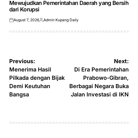
Mewujudkan Pemerintahan Daerah yang Bersih
dari Korupsi
August 7, 2026
Admin Kupang Daily
Posted
Posted
on
by
Post
Previous:
Next:
navigation
Menerima Hasil
Di Era Pemerintahan
Pilkada dengan Bijak
Prabowo-Gibran,
Demi Keutuhan
Berbagai Negara Buka
Bangsa
Jalan Investasi di IKN