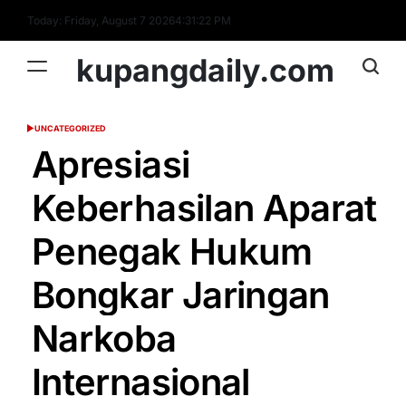
Skip
Today: Friday, August 7 2026
4
:
31
:
23
PM
to
content
kupangdaily.com
UNCATEGORIZED
POSTED
IN
Apresiasi
Keberhasilan Aparat
Penegak Hukum
Bongkar Jaringan
Narkoba
Internasional