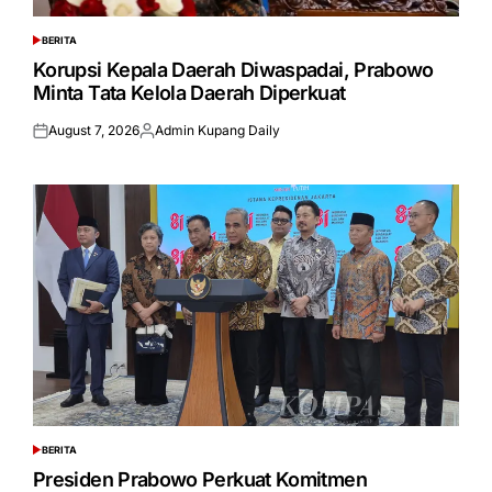
BERITA
POSTED
IN
Korupsi Kepala Daerah Diwaspadai, Prabowo
Minta Tata Kelola Daerah Diperkuat
August 7, 2026
Admin Kupang Daily
Posted
Posted
on
by
BERITA
POSTED
IN
Presiden Prabowo Perkuat Komitmen