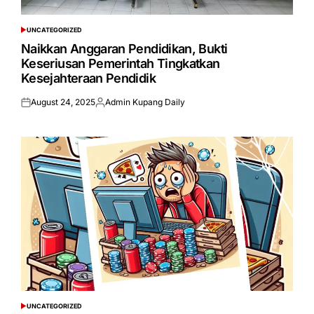
UNCATEGORIZED
POSTED
IN
Naikkan Anggaran Pendidikan, Bukti
Keseriusan Pemerintah Tingkatkan
Kesejahteraan Pendidik
August 24, 2025
Admin Kupang Daily
Posted
Posted
on
by
UNCATEGORIZED
POSTED