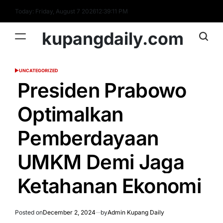
Skip
Today: Friday, August 7 2026
12
:
39
:
12
PM
to
content
kupangdaily.com
UNCATEGORIZED
POSTED
IN
Presiden Prabowo
Optimalkan
Pemberdayaan
UMKM Demi Jaga
Ketahanan Ekonomi
Posted on
December 2, 2024
by
Admin Kupang Daily