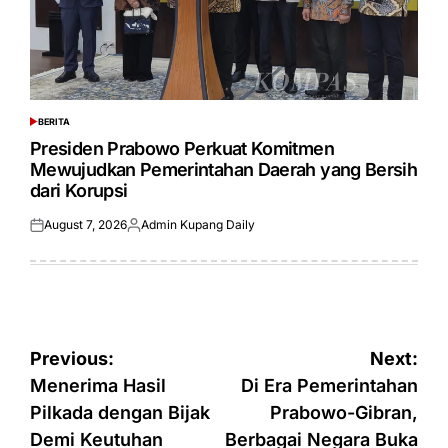
BERITA
POSTED
IN
Presiden Prabowo Perkuat Komitmen
Mewujudkan Pemerintahan Daerah yang Bersih
dari Korupsi
August 7, 2026
Admin Kupang Daily
Posted
Posted
on
by
Post
Previous:
Next:
navigation
Menerima Hasil
Di Era Pemerintahan
Pilkada dengan Bijak
Prabowo-Gibran,
Demi Keutuhan
Berbagai Negara Buka