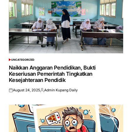
UNCATEGORIZED
POSTED
IN
Naikkan Anggaran Pendidikan, Bukti
Keseriusan Pemerintah Tingkatkan
Kesejahteraan Pendidik
August 24, 2025
Admin Kupang Daily
Posted
Posted
on
by