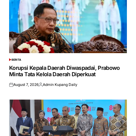
BERITA
POSTED
IN
Korupsi Kepala Daerah Diwaspadai, Prabowo
Minta Tata Kelola Daerah Diperkuat
August 7, 2026
Admin Kupang Daily
Posted
Posted
on
by