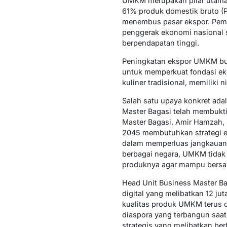
UMKM merupakan pilar utama p
61% produk domestik bruto (
menembus pasar ekspor. Peme
penggerak ekonomi nasional s
berpendapatan tinggi.
Peningkatan ekspor UMKM buk
untuk memperkuat fondasi eko
kuliner tradisional, memiliki 
Salah satu upaya konkret ada
Master Bagasi telah membukti
Master Bagasi, Amir Hamzah,
2045 membutuhkan strategi e
dalam memperluas jangkauan 
berbagai negara, UMKM tidak 
produknya agar mampu bersain
Head Unit Business Master B
digital yang melibatkan 12 ju
kualitas produk UMKM terus d
diaspora yang terbangun saat
strategis yang melibatkan ber