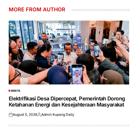
MORE FROM AUTHOR
BERITA
POSTED
IN
Elektrifikasi Desa Dipercepat, Pemerintah Dorong
Ketahanan Energi dan Kesejahteraan Masyarakat
August 5, 2026
Admin Kupang Daily
Posted
Posted
on
by