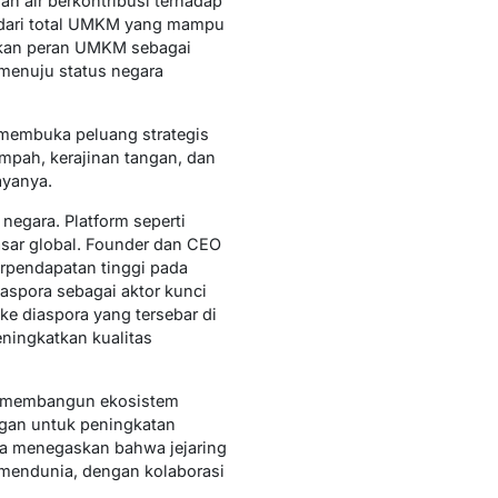
h air berkontribusi terhadap
 dari total UMKM yang mampu
lkan peran UMKM sebagai
menuju status negara
membuka peluang strategis
mpah, kerajinan tangan, dan
ayanya.
negara. Platform seperti
asar global. Founder dan CEO
rpendapatan tinggi pada
spora sebagai aktor kunci
e diaspora yang tersebar di
ningkatkan kualitas
ah membangun ekosistem
ungan untuk peningkatan
ana menegaskan bahwa jejaring
 mendunia, dengan kolaborasi