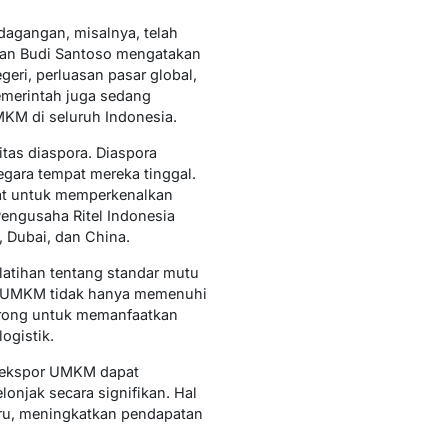
agangan, misalnya, telah
gan Budi Santoso mengatakan
i, perluasan pasar global,
emerintah juga sedang
KM di seluruh Indonesia.
tas diaspora. Diaspora
negara tempat mereka tinggal.
uat untuk memperkenalkan
Pengusaha Ritel Indonesia
, Dubai, dan China.
latihan tentang standar mutu
duk UMKM tidak hanya memenuhi
dorong untuk memanfaatkan
ogistik.
m ekspor UMKM dapat
onjak secara signifikan. Hal
aru, meningkatkan pendapatan