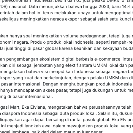
erekonomian Indonesia. Lebih dari 65 juta pelaku UMKM di tana
PDB) nasional. Data menunjukkan bahwa hingga 2023, baru 14%
rintah dalam hal ini terus melakukan upaya untuk mengoptima
ekaligus meningkatkan neraca ekspor sebagai salah satu kunci 
an hanya soal meningkatkan volume perdagangan, tetapi juga 
nomi negara. Produk-produk lokal Indonesia, seperti rempah-re
nilai jual tinggi di pasar global karena keunikan dan kekayaan bud
lah pengembangan ekosistem digital berbasis e-commerce lintas 
kan diri sebagai jembatan yang efektif antara UMKM lokal dan p
 mengatakan bahwa visi menjadikan Indonesia sebagai negara be
kspor yang kuat dan berkelanjutan, dengan pelaku UMKM dan dia
pasar internasional. Dengan menghubungkan produk Indonesia k
hanya mendapatkan akses pasar, tetapi juga dukungan untuk me
g di pasar internasional.
agasi Mart, Eka Elviana, mengatakan bahwa perusahaannya tel
ta diaspora Indonesia sebagai duta produk lokal. Selain itu, duk
iupayakan agar dapat bersaing di rantai pasok global. Eka Elvi
 ini menjadi langkah awal dalam mewujudkan produk lokal yang
bagai lembaga, baik dari dalam maupun luar negeri.