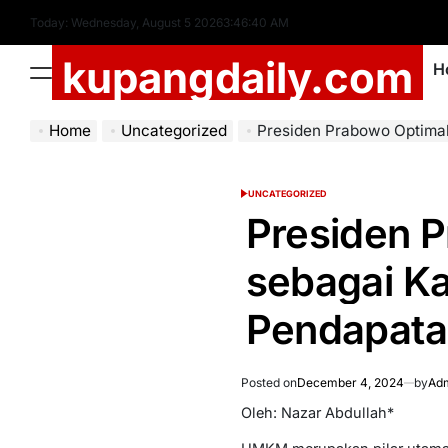
Skip
Today: Wednesday, August 5 2026
3
:
46
:
41
AM
to
kupangdaily.com
content
H
Menu
Home
Uncategorized
Presiden Prabowo Optimalkan Ekspor UMKM 
UNCATEGORIZED
POSTED
IN
Presiden 
sebagai K
Pendapata
Posted on
December 4, 2024
by
Adm
Oleh: Nazar Abdullah*