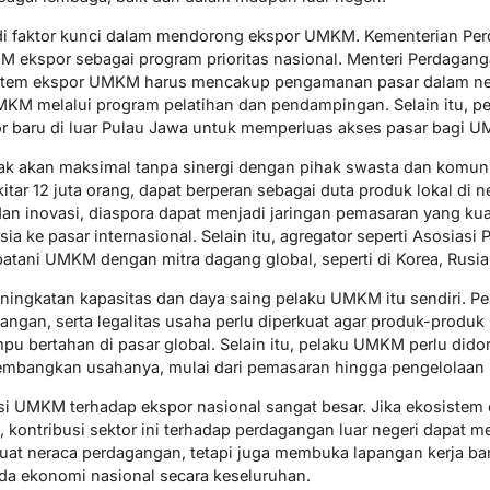
di faktor kunci dalam mendorong ekspor UMKM. Kementerian Perd
kspor sebagai program prioritas nasional. Menteri Perdagan
em ekspor UMKM harus mencakup pengamanan pasar dalam neger
KM melalui program pelatihan dan pendampingan. Selain itu, p
baru di luar Pulau Jawa untuk memperluas akses pasar bagi UM
k akan maksimal tanpa sinergi dengan pihak swasta dan komuni
itar 12 juta orang, dapat berperan sebagai duta produk lokal di 
an inovasi, diaspora dapat menjadi jaringan pemasaran yang k
ke pasar internasional. Selain itu, agregator seperti Asosiasi 
atani UMKM dengan mitra dagang global, seperti di Korea, Rusia
eningkatan kapasitas dan daya saing pelaku UMKM itu sendiri. Pe
angan, serta legalitas usaha perlu diperkuat agar produk-pro
ampu bertahan di pasar global. Selain itu, pelaku UMKM perlu di
embangkan usahanya, mulai dari pemasaran hingga pengelolaan l
usi UMKM terhadap ekspor nasional sangat besar. Jika ekosiste
kontribusi sektor ini terhadap perdagangan luar negeri dapat mel
uat neraca perdagangan, tetapi juga membuka lapangan kerja b
da ekonomi nasional secara keseluruhan.