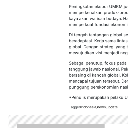
Peningkatan ekspor UMKM jug
memperkenalkan produk-produk
kaya akan warisan budaya. Hal
memperkuat fondasi ekonomi 
Di tengah tantangan global sep
beradaptasi. Kerja sama lint
global. Dengan strategi yang 
mewujudkan visi menjadi nega
Sebagai penutup, fokus pada
tanggung jawab nasional. Pe
bersaing di kancah global. Ko
mencapai tujuan tersebut. De
punggung perekonomian nasio
*Penulis merupakan pelaku
Tagged
Indonesia
,
news
,
update