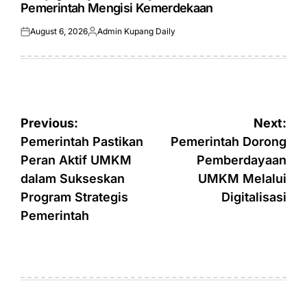
Pemerintah Mengisi Kemerdekaan
August 6, 2026
Admin Kupang Daily
Posted
Posted
on
by
Post
Previous:
Next:
navigation
Pemerintah Pastikan
Pemerintah Dorong
Peran Aktif UMKM
Pemberdayaan
dalam Sukseskan
UMKM Melalui
Program Strategis
Digitalisasi
Pemerintah