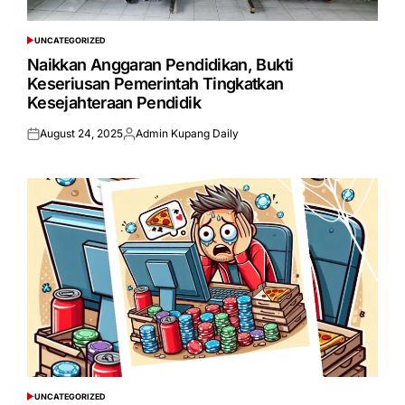
UNCATEGORIZED
POSTED
IN
Naikkan Anggaran Pendidikan, Bukti
Keseriusan Pemerintah Tingkatkan
Kesejahteraan Pendidik
August 24, 2025
Admin Kupang Daily
Posted
Posted
on
by
UNCATEGORIZED
POSTED