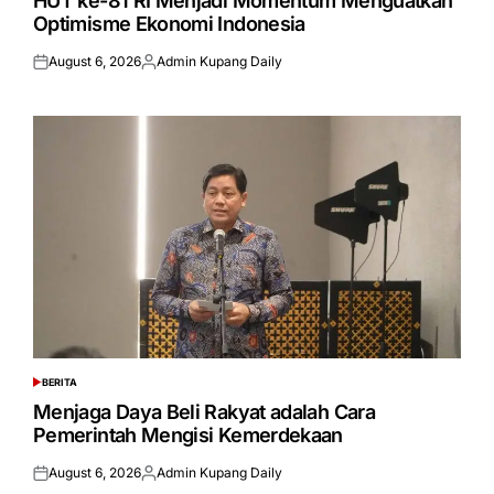
HUT ke-81 RI Menjadi Momentum Menguatkan
Optimisme Ekonomi Indonesia
August 6, 2026
Admin Kupang Daily
Posted
Posted
on
by
BERITA
POSTED
IN
Menjaga Daya Beli Rakyat adalah Cara
Pemerintah Mengisi Kemerdekaan
August 6, 2026
Admin Kupang Daily
Posted
Posted