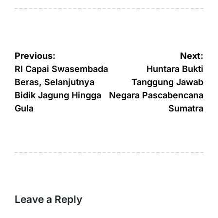
on
by
Post
Previous:
Next:
navigation
RI Capai Swasembada
Huntara Bukti
Beras, Selanjutnya
Tanggung Jawab
Bidik Jagung Hingga
Negara Pascabencana
Gula
Sumatra
Leave a Reply