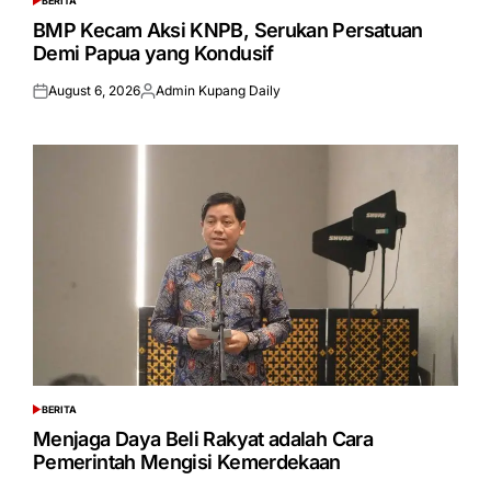
BERITA
POSTED
IN
BMP Kecam Aksi KNPB, Serukan Persatuan
Demi Papua yang Kondusif
August 6, 2026
Admin Kupang Daily
Posted
Posted
on
by
BERITA
POSTED
IN
Menjaga Daya Beli Rakyat adalah Cara
Pemerintah Mengisi Kemerdekaan