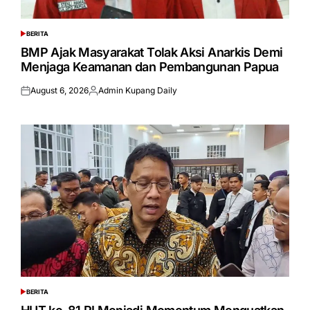
BERITA
POSTED
IN
BMP Ajak Masyarakat Tolak Aksi Anarkis Demi
Menjaga Keamanan dan Pembangunan Papua
August 6, 2026
Admin Kupang Daily
Posted
Posted
on
by
BERITA
POSTED
IN