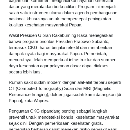
bagian dari komitmen menghadirkan layanan kesehatan
dasar yang merata dan berkeadilan. Program ini menjadi
salah satu instrumen utama dalam agenda pembangunan
nasional, khususnya untuk mempercepat peningkatan
kualitas kesehatan masyarakat Papua.
Wakil Presiden Gibran Rakabuming Raka menegaskan
bahwa program prioritas Presiden Prabowo Subianto,
termasuk CKG, harus berjalan efektif dan memberikan
dampak nyata bagi masyarakat Papua. Pemerintah,
menurutnya, telah memperkuat infrastruktur dan sumber
daya kesehatan agar pelayanan dasar dapat diakses
secara lebih luas.
Rumah sakit sudah modern dengan alat-alat terbaru seperti
CT (Computed Tomography) Scan dan MRI (Magnetic
Resonance Imaging), dokter juga sudah kami datangkan [di
Papua], kata Wapres.
Penguatan CKG dipandang penting sebagai langkah
preventif untuk mendeteksi kondisi kesehatan masyarakat
sejak dini. Dengan pemeriksaan kesehatan gratis,
pemerintah berharap dapat menekan risiko penyakit yang