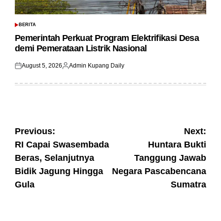
BERITA
POSTED
IN
Pemerintah Perkuat Program Elektrifikasi Desa
demi Pemerataan Listrik Nasional
August 5, 2026
Admin Kupang Daily
Posted
Posted
on
by
Post
Previous:
Next:
RI Capai Swasembada
Huntara Bukti
navigation
Beras, Selanjutnya
Tanggung Jawab
Bidik Jagung Hingga
Negara Pascabencana
Gula
Sumatra