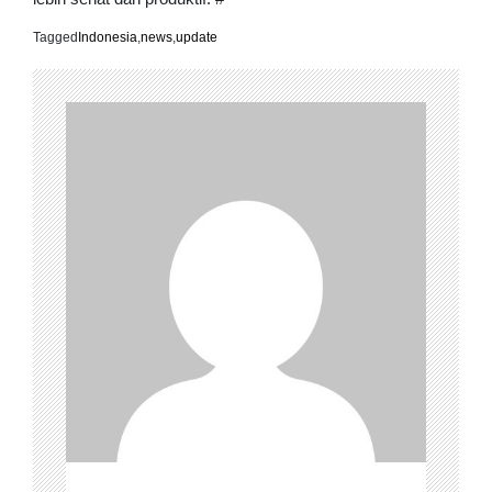
Tagged
Indonesia
,
news
,
update