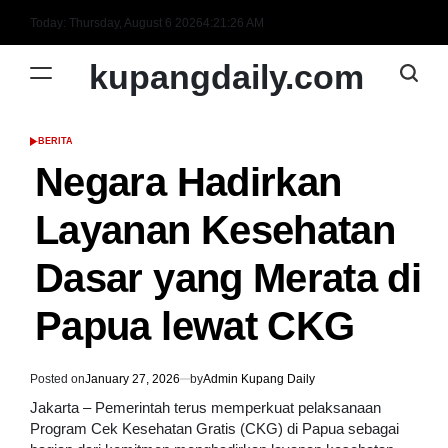
Skip
Today: Thursday, August 6 2026
4
:
21
:
27
AM
to
content
kupangdaily.com
BERITA
POSTED
IN
Negara Hadirkan
Layanan Kesehatan
Dasar yang Merata di
Papua lewat CKG
Posted on
January 27, 2026
by
Admin Kupang Daily
Jakarta – Pemerintah terus memperkuat pelaksanaan
Program Cek Kesehatan Gratis (CKG) di Papua sebagai