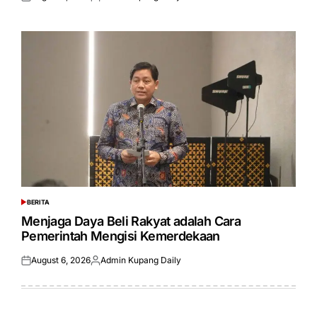
Posted
Posted
on
by
BERITA
POSTED
IN
Menjaga Daya Beli Rakyat adalah Cara
Pemerintah Mengisi Kemerdekaan
August 6, 2026
Admin Kupang Daily
Posted
Posted
on
by