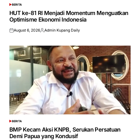
BERITA
POSTED
IN
HUT ke-81 RI Menjadi Momentum Menguatkan
Optimisme Ekonomi Indonesia
August 6, 2026
Admin Kupang Daily
Posted
Posted
on
by
BERITA
POSTED
IN
BMP Kecam Aksi KNPB, Serukan Persatuan
Demi Papua yang Kondusif