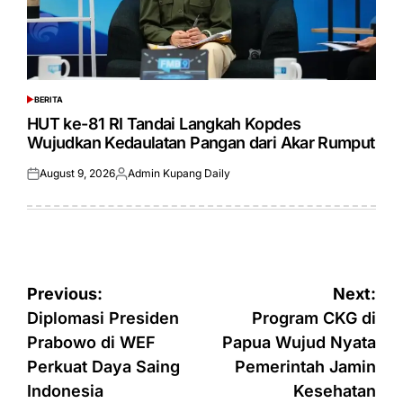
BERITA
POSTED
IN
HUT ke-81 RI Tandai Langkah Kopdes
Wujudkan Kedaulatan Pangan dari Akar Rumput
August 9, 2026
Admin Kupang Daily
Posted
Posted
on
by
Post
Previous:
Next:
navigation
Diplomasi Presiden
Program CKG di
Prabowo di WEF
Papua Wujud Nyata
Perkuat Daya Saing
Pemerintah Jamin
Indonesia
Kesehatan