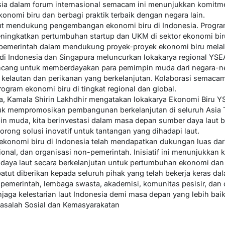
sia dalam forum internasional semacam ini menunjukkan komitm
onomi biru dan berbagi praktik terbaik dengan negara lain.
turut mendukung pengembangan ekonomi biru di Indonesia. Progra
ningkatkan pertumbuhan startup dan UKM di sektor ekonomi biru
pemerintah dalam mendukung proyek-proyek ekonomi biru melalu
S di Indonesia dan Singapura meluncurkan lokakarya regional YS
dirancang untuk memberdayakan para pemimpin muda dari negara-
elautan dan perikanan yang berkelanjutan. Kolaborasi semacam
gram ekonomi biru di tingkat regional dan global.
a, Kamala Shirin Lakhdhir mengatakan lokakarya Ekonomi Biru YS
uk mempromosikan pembangunan berkelanjutan di seluruh Asia 
 muda, kita berinvestasi dalam masa depan sumber daya laut
rong solusi inovatif untuk tantangan yang dihadapi laut.
ekonomi biru di Indonesia telah mendapatkan dukungan luas dari
ional, dan organisasi non-pemerintah. Inisiatif ini menunjukkan
aya laut secara berkelanjutan untuk pertumbuhan ekonomi dan 
 patut diberikan kepada seluruh pihak yang telah bekerja keras 
 pemerintah, lembaga swasta, akademisi, komunitas pesisir, dan
jaga kelestarian laut Indonesia demi masa depan yang lebih baik
Masalah Sosial dan Kemasyarakatan