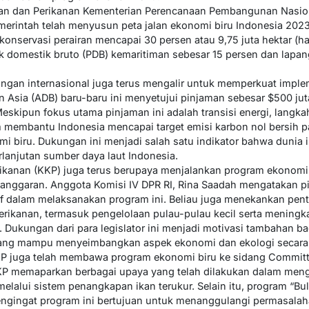
autan dan Perikanan Kementerian Perencanaan Pembangunan Nasi
rintah telah menyusun peta jalan ekonomi biru Indonesia 202
onservasi perairan mencapai 30 persen atau 9,75 juta hektar (ha)
k domestik bruto (PDB) kemaritiman sebesar 15 persen dan lapan
kungan internasional juga terus mengalir untuk memperkuat imple
 Asia (ADB) baru-baru ini menyetujui pinjaman sebesar $500 ju
Meskipun fokus utama pinjaman ini adalah transisi energi, langk
 membantu Indonesia mencapai target emisi karbon nol bersih p
mi biru. Dukungan ini menjadi salah satu indikator bahwa dunia 
lanjutan sumber daya laut Indonesia.
rikanan (KKP) juga terus berupaya menjalankan program ekonom
i anggaran. Anggota Komisi IV DPR RI, Rina Saadah mengatakan
tif dalam melaksanakan program ini. Beliau juga menekankan p
erikanan, termasuk pengelolaan pulau-pulau kecil serta meningk
. Dukungan dari para legislator ini menjadi motivasi tambahan b
ng mampu menyeimbangkan aspek ekonomi dan ekologi secara b
KKP juga telah membawa program ekonomi biru ke sidang Committe
KP memaparkan berbagai upaya yang telah dilakukan dalam meng
melalui sistem penangkapan ikan terukur. Selain itu, program “Bu
engingat program ini bertujuan untuk menanggulangi permasalah