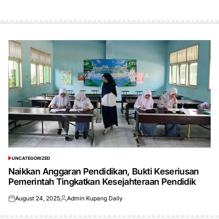
UNCATEGORIZED
POSTED
IN
Naikkan Anggaran Pendidikan, Bukti Keseriusan
Pemerintah Tingkatkan Kesejahteraan Pendidik
August 24, 2025
Admin Kupang Daily
Posted
Posted
on
by