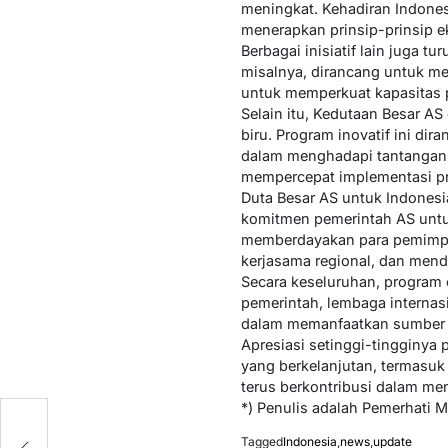
meningkat. Kehadiran Indone
menerapkan prinsip-prinsip ek
Berbagai inisiatif lain juga 
misalnya, dirancang untuk me
untuk memperkuat kapasitas 
Selain itu, Kedutaan Besar A
biru. Program inovatif ini 
dalam menghadapi tantangan k
mempercepat implementasi pro
Duta Besar AS untuk Indonesi
komitmen pemerintah AS unt
memberdayakan para pemimpin
kerjasama regional, dan mendo
Secara keseluruhan, program 
pemerintah, lembaga internas
dalam memanfaatkan sumber d
Apresiasi setinggi-tingginya
yang berkelanjutan, termasuk
terus berkontribusi dalam men
*) Penulis adalah Pemerhati 
Tagged
Indonesia
,
news
,
update