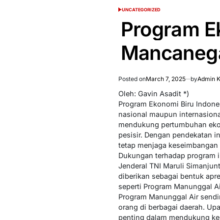
UNCATEGORIZED
POSTED
IN
Program E
Mancaneg
Posted on
March 7, 2025
by
Admin K
Oleh: Gavin Asadit *)
Program Ekonomi Biru Indones
nasional maupun internasional
mendukung pertumbuhan ekono
pesisir. Dengan pendekatan i
tetap menjaga keseimbangan a
Dukungan terhadap program in
Jenderal TNI Maruli Simanjun
diberikan sebagai bentuk apr
seperti Program Manunggal Ai
Program Manunggal Air sendiri
orang di berbagai daerah. Up
penting dalam mendukung keb