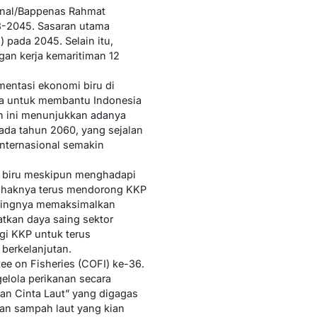
onal/Bappenas Rahmat
3-2045. Sasaran utama
 pada 2045. Selain itu,
gan kerja kemaritiman 12
mentasi ekonomi biru di
ta untuk membantu Indonesia
ah ini menunjukkan adanya
ada tahun 2060, yang sejalan
internasional semakin
i biru meskipun menghadapi
 pihaknya terus mendorong KKP
entingnya memaksimalkan
atkan daya saing sektor
agi KKP untuk terus
erkelanjutan.
e on Fisheries (COFI) ke-36.
elola perikanan secara
lan Cinta Laut” yang digagas
an sampah laut yang kian