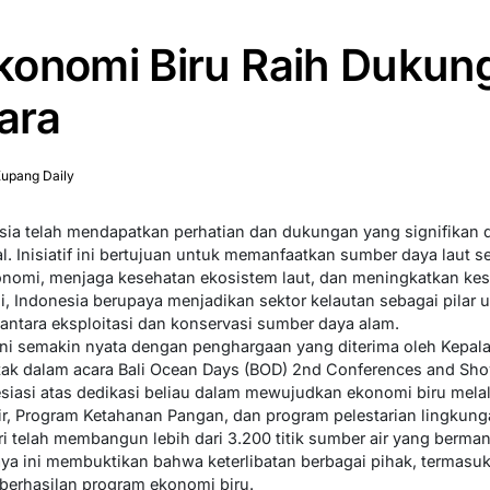
konomi Biru Raih Dukun
ara
upang Daily
ia telah mendapatkan perhatian dan dukungan yang signifikan da
. Inisiatif ini bertujuan untuk memanfaatkan sumber daya laut s
mi, menjaga kesehatan ekosistem laut, dan meningkatkan kes
ni, Indonesia berupaya menjadikan sektor kelautan sebagai pil
ntara eksploitasi dan konservasi sumber daya alam.
i semakin nyata dengan penghargaan yang diterima oleh Kepala 
tak dalam acara Bali Ocean Days (BOD) 2nd Conferences and Sh
esiasi atas dedikasi beliau dalam mewujudkan ekonomi biru mela
r, Program Ketahanan Pangan, dan program pelestarian lingkun
 telah membangun lebih dari 3.200 titik sumber air yang bermanfa
aya ini membuktikan bahwa keterlibatan berbagai pihak, termasuk
erhasilan program ekonomi biru.