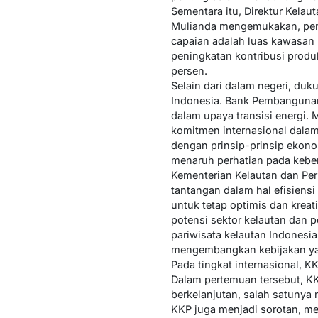
Sementara itu, Direktur Kel
Mulianda mengemukakan, peme
capaian adalah luas kawasan k
peningkatan kontribusi produ
persen.
Selain dari dalam negeri, du
Indonesia. Bank Pembangunan
dalam upaya transisi energi. 
komitmen internasional dalam
dengan prinsip-prinsip ekono
menaruh perhatian pada keber
Kementerian Kelautan dan Pe
tantangan dalam hal efisiens
untuk tetap optimis dan krea
potensi sektor kelautan dan p
pariwisata kelautan Indonesia
mengembangkan kebijakan ya
Pada tingkat internasional, 
Dalam pertemuan tersebut, K
berkelanjutan, salah satunya 
KKP juga menjadi sorotan, m