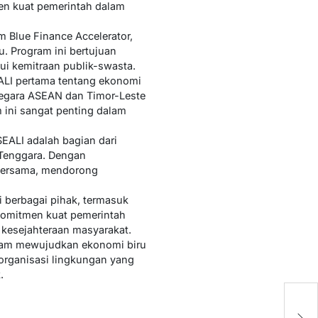
en kuat pemerintah dalam
m Blue Finance Accelerator,
. Program ini bertujuan
i kemitraan publik-swasta.
EALI pertama tentang ekonomi
negara ASEAN dan Timor-Leste
 ini sangat penting dalam
EALI adalah bagian dari
Tenggara. Dengan
 bersama, mendorong
 berbagai pihak, termasuk
 komitmen kuat pemerintah
kesejahteraan masyarakat.
dalam mewujudkan ekonomi biru
 organisasi lingkungan yang
.
S
d