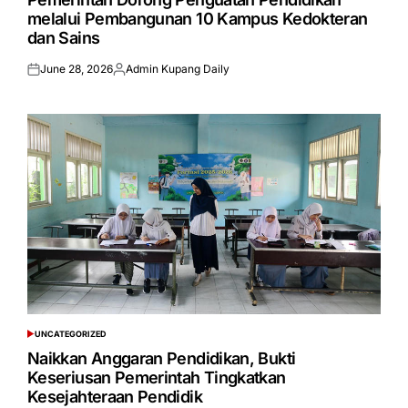
melalui Pembangunan 10 Kampus Kedokteran
dan Sains
June 28, 2026
Admin Kupang Daily
Posted
Posted
on
by
UNCATEGORIZED
POSTED
IN
Naikkan Anggaran Pendidikan, Bukti
Keseriusan Pemerintah Tingkatkan
Kesejahteraan Pendidik