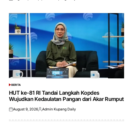
Posted
Posted
on
by
BERITA
POSTED
IN
HUT ke-81 RI Tandai Langkah Kopdes
Wujudkan Kedaulatan Pangan dari Akar Rumput
August 9, 2026
Admin Kupang Daily
Posted
Posted
on
by