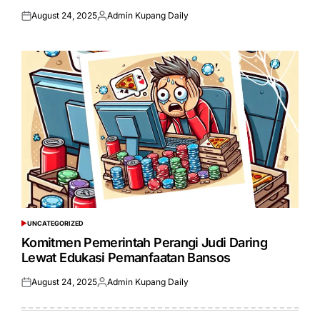
August 24, 2025
Admin Kupang Daily
Posted
Posted
on
by
UNCATEGORIZED
POSTED
IN
Komitmen Pemerintah Perangi Judi Daring
Lewat Edukasi Pemanfaatan Bansos
August 24, 2025
Admin Kupang Daily
Posted
Posted
on
by