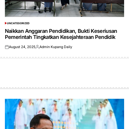
UNCATEGORIZED
POSTED
IN
Naikkan Anggaran Pendidikan, Bukti Keseriusan
Pemerintah Tingkatkan Kesejahteraan Pendidik
August 24, 2025
Admin Kupang Daily
Posted
Posted
on
by