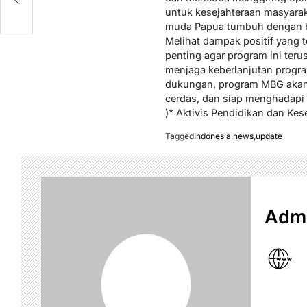
i
untuk kesejahteraan masyarak
muda Papua tumbuh dengan b
Melihat dampak positif yang 
penting agar program ini ter
menjaga keberlanjutan progr
dukungan, program MBG akan 
cerdas, dan siap menghadapi
)* Aktivis Pendidikan dan Ke
Tagged
Indonesia
,
news
,
update
Admi