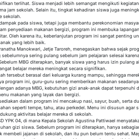
ikan terlihat. Siswa menjadi lebih semangat mengikuti kegiatan 
ma jam sekolah. Selain itu, tingkat kehadiran siswa juga mening
e sekolah.
dampak pada siswa, tetapi juga membantu perekonomian masya
alam penyediaan makanan bergizi, program ini membuka lapanga
tar. Oleh karena itu, keberlanjutan program ini sangat penting u
nak yang lebih baik.
anatha Manokwari, Jetje Taroreh, menegaskan bahwa sejak progr
sebelumnya sering pulang sebelum jam pelajaran selesai karena l
Sebelum MBG diterapkan, banyak siswa yang harus izin pulang a
angat belajar mereka meningkat secara signifikan.
lah tersebut berasal dari keluarga kurang mampu, sehingga mere
a program ini, guru-guru sering memberikan makanan seadanya j
dengan adanya MBG, kebutuhan gizi anak-anak dapat terpenuhi 
enu makanan yang layak dan bergizi.
sediakan dalam program ini mencakup nasi, sayur, buah, serta d
bahan seperti tempe, tahu, atau perkedel. Menu ini disusun aga
ukung aktivitas belajar mereka di sekolah.
i SD YPK 04, di mana Kepala Sekolah Agustina Pattiwael menyat
an gizi siswa. Sebelum program ini diterapkan, hanya sebagian
membeli jajanan di sekolah, dan itu pun belum tentu sehat. May