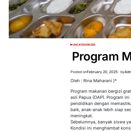
UNCATEGORIZED
POSTED
IN
Program MB
Posted on
February 20, 2025
by
Adm
Oleh : Rina Maharani )*
Program makanan bergizi grat
asli Papua (OAP). Program ini
pendidikan dengan memastika
baik, anak-anak lebih siap se
meningkat.
Sebelumnya, banyak siswa yan
Kondisi ini menghambat konse