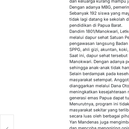
dari keluarga kurang mampu 
Dengan adanya MBG, pemerinta
Sebanyak 192 siswa yang mayo
tidak lagi datang ke sekolah 
pendidikan di Papua Barat.
Dandim 1801/Manokwari, Letk
melalui dapur sehat Satuan P
pengawasan langsung Badan Gi
SPPG, ahli gizi, akuntan, kok
Saat ini, dapur sehat tersebu
Manokwari. Dengan adanya pen
sehingga anak-anak tidak han
Selain berdampak pada keseh
masyarakat setempat. Anggot
dianggarkan melalui Dana Ot
meningkatkan kesejahteraan 
generasi emas Papua dapat t
Menurutnya, program ini tida
masyarakat sekitar yang terl
secara luas oleh berbagai pih
Yan Mandenas juga mengimbau 
dan mencoba menggiring opini