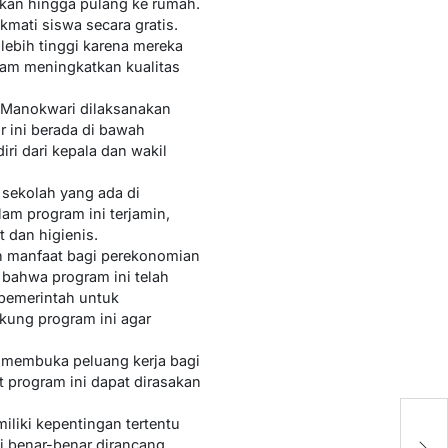
kan hingga pulang ke rumah.
mati siswa secara gratis.
lebih tinggi karena mereka
alam meningkatkan kualitas
 Manokwari dilaksanakan
 ini berada di bawah
i dari kepala dan wakil
 sekolah yang ada di
am program ini terjamin,
 dan higienis.
n manfaat bagi perekonomian
bahwa program ini telah
pemerintah untuk
kung program ini agar
a membuka peluang kerja bagi
 program ini dapat dirasakan
Pr
liki kepentingan tertentu
I
i benar-benar dirancang