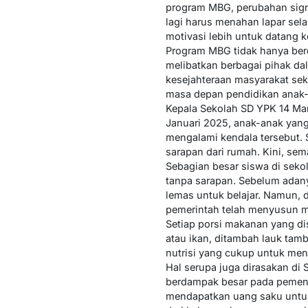
program MBG, perubahan signif
lagi harus menahan lapar sela
motivasi lebih untuk datang k
Program MBG tidak hanya ber
melibatkan berbagai pihak d
kesejahteraan masyarakat seki
masa depan pendidikan anak-a
Kepala Sekolah SD YPK 14 Mar
Januari 2025, anak-anak yang 
mengalami kendala tersebut. 
sarapan dari rumah. Kini, sem
Sebagian besar siswa di seko
tanpa sarapan. Sebelum adany
lemas untuk belajar. Namun, 
pemerintah telah menyusun m
Setiap porsi makanan yang di
atau ikan, ditambah lauk tam
nutrisi yang cukup untuk mend
Hal serupa juga dirasakan d
berdampak besar pada pemenuh
mendapatkan uang saku untuk 