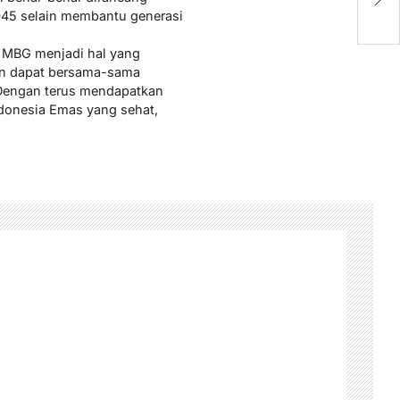
E
045 selain membantu generasi
m MBG menjadi hal yang
kan dapat bersama-sama
 Dengan terus mendapatkan
donesia Emas yang sehat,