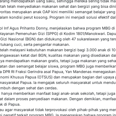
jarang mendapatkan uang saku, sehingga mereka sering tidak ma
h telah menyediakan makanan sehat dan bergizi yang bisa dinik
ritas merupakan anak OAP kini memiliki semangat belajar yang 
dalam kondisi perut kosong. Program ini menjadi solusi efektif d
ol Inf Agus Prihanto Donny, menjelaskan bahwa program MBG di
elayanan Pemenuhan Gizi (SPPG) di Kodim 1801/Manokwari. Dapur
zi Nasional (BGN) dan didukung oleh 47 sukarelawan yang terdir
i, tukang cuci, serta pengantar makanan.
t telah melayani kebutuhan makanan bergizi bagi 3.000 anak di 10
gawasan ketat dari BGN, kualitas makanan yang disediakan dal
ya mendapatkan makanan gratis, tetapi juga makanan yang sehat
atan dan semangat belajar siswa, program MBG juga memberika
a DPR RI Fraksi Gerindra asal Papua, Yan Mandenas menegaskan 
onomi Khusus Papua (OTSUS) dan merupakan bagian dari upaya 
masyarakat Papua. Ia mengajak seluruh masyarakat untuk mendu
umbuh dengan sehat dan cerdas.
k hanya memberikan manfaat bagi anak-anak sekolah, tetapi jug
ibat dalam proses penyediaan makanan. Dengan demikian, manfaat
ak di Papua.
agar masyarakat tidak terprovokasi oleh pihak-pihak yang memi
 negatif terkait program MBG. Ia menegaskan bahwa program in