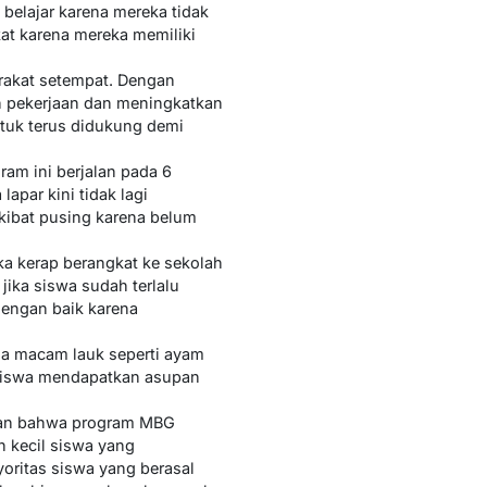
belajar karena mereka tidak
kat karena mereka memiliki
rakat setempat. Dengan
n pekerjaan dan meningkatkan
ntuk terus didukung demi
am ini berjalan pada 6
apar kini tidak lagi
kibat pusing karena belum
ka kerap berangkat ke sekolah
ika siswa sudah terlalu
dengan baik karena
ua macam lauk seperti ayam
r siswa mendapatkan asupan
akan bahwa program MBG
 kecil siswa yang
oritas siswa yang berasal