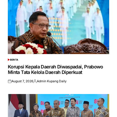
BERITA
POSTED
IN
Korupsi Kepala Daerah Diwaspadai, Prabowo
Minta Tata Kelola Daerah Diperkuat
August 7, 2026
Admin Kupang Daily
Posted
Posted
on
by