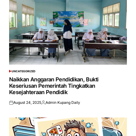
UNCATEGORIZED
POSTED
IN
Naikkan Anggaran Pendidikan, Bukti
Keseriusan Pemerintah Tingkatkan
Kesejahteraan Pendidik
August 24, 2025
Admin Kupang Daily
Posted
Posted
on
by