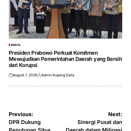
BERITA
POSTED
IN
Presiden Prabowo Perkuat Komitmen
Mewujudkan Pemerintahan Daerah yang Bersih
dari Korupsi
August 7, 2026
Admin Kupang Daily
Posted
Posted
on
by
Post
Previous:
Next:
navigation
DPR Dukung
Sinergi Pusat dan
Penutupan Situs
Daerah dalam Mitigasi