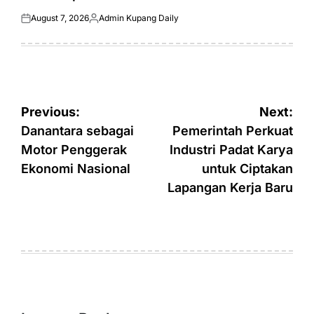
August 7, 2026
Admin Kupang Daily
Posted
Posted
on
by
Post
Previous:
Next:
navigation
Danantara sebagai
Pemerintah Perkuat
Motor Penggerak
Industri Padat Karya
Ekonomi Nasional
untuk Ciptakan
Lapangan Kerja Baru