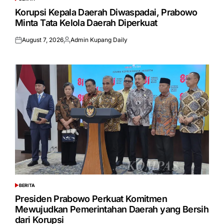
POSTED
IN
Korupsi Kepala Daerah Diwaspadai, Prabowo
Minta Tata Kelola Daerah Diperkuat
August 7, 2026
Admin Kupang Daily
Posted
Posted
on
by
BERITA
POSTED
IN
Presiden Prabowo Perkuat Komitmen
Mewujudkan Pemerintahan Daerah yang Bersih
dari Korupsi