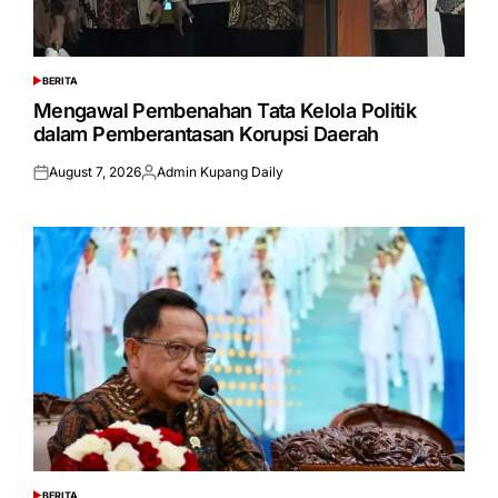
BERITA
POSTED
IN
Mengawal Pembenahan Tata Kelola Politik
dalam Pemberantasan Korupsi Daerah
August 7, 2026
Admin Kupang Daily
Posted
Posted
on
by
BERITA