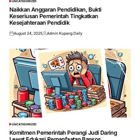
UNCATEGORIZED
POSTED
IN
Naikkan Anggaran Pendidikan, Bukti
Keseriusan Pemerintah Tingkatkan
Kesejahteraan Pendidik
August 24, 2025
Admin Kupang Daily
Posted
Posted
on
by
UNCATEGORIZED
POSTED
IN
Komitmen Pemerintah Perangi Judi Daring
Lewat Edukasi Pemanfaatan Bansos