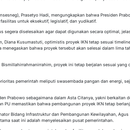
Mensesneg), Prasetyo Hadi, mengungkapkan bahwa Presiden Pra
litas untuk eksekutif, legislatif, dan yudikatif.
 segera diselesaikan agar dapat digunakan secara optimal, jela
, Diana Kusumastuti, optimistis proyek IKN tetap sesuai timelin
 menegaskan bahwa proyek tersebut akan selesai dalam lima ta
. Bismillahirrahmanirrahim, proyek ini tetap berjalan sesuai yang
ioritas pemerintah meliputi swasembada pangan dan energi, sej
siden Prabowo sebagaimana dalam Asta Citanya, yakni berkaita
an PU memastikan bahwa pembangunan proyek IKN tetap berlanj
inator Bidang Infrastruktur dan Pembangunan Kewilayahan, Agus
ma saat ini adalah menyelesaikan pusat pemerintahan.