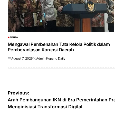
BERITA
POSTED
IN
Mengawal Pembenahan Tata Kelola Politik dalam
Pemberantasan Korupsi Daerah
August 7, 2026
Admin Kupang Daily
Posted
Posted
on
by
Post
Previous:
navigation
Arah Pembangunan IKN di Era Pemerintahan P
Menginisiasi Transformasi Digital