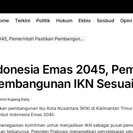
ome
Terkini
Politik
Hukum
Ekbis
Sosbud
Opini
erintah Pastikan Pembangunan IKN Sesuai Target
donesia Emas 2045, Pem
Pembangunan IKN Sesuai
min Kupang Daily
kan pembangunan Ibu Kota Nusantara (IKN) di Kalimantan Timur t
mbut Indonesia Emas 2045.
menegaskan komitmen untuk menjadikan IKN sebagai pusat pem
han terbarunya, Presiden Prabowo menargetkan penyelesaian selu