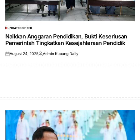
UNCATEGORIZED
POSTED
IN
Naikkan Anggaran Pendidikan, Bukti Keseriusan
Pemerintah Tingkatkan Kesejahteraan Pendidik
August 24, 2025
Admin Kupang Daily
Posted
Posted
on
by