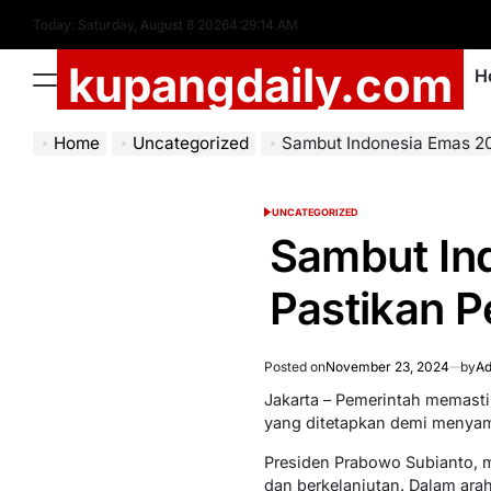
Skip
Today: Saturday, August 8 2026
4
:
29
:
15
AM
to
kupangdaily.com
content
H
Menu
Home
Uncategorized
Sambut Indonesia Emas 2045, Pem
UNCATEGORIZED
POSTED
IN
Sambut In
Pastikan 
Posted on
November 23, 2024
by
Ad
Jakarta – Pemerintah memasti
yang ditetapkan demi menya
Presiden Prabowo Subianto, 
dan berkelanjutan. Dalam ara