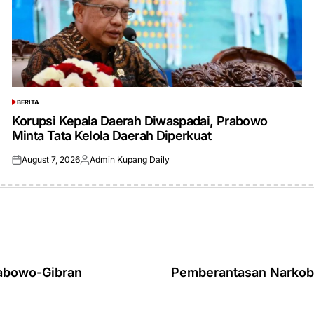
BERITA
POSTED
IN
Korupsi Kepala Daerah Diwaspadai, Prabowo
Minta Tata Kelola Daerah Diperkuat
August 7, 2026
Admin Kupang Daily
Posted
Posted
on
by
rabowo-Gibran
Pemberantasan Narkoba 