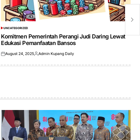
P
Si
S
UNCATEGORIZED
POSTED
IN
Komitmen Pemerintah Perangi Judi Daring Lewat
Edukasi Pemanfaatan Bansos
August 24, 2025
Admin Kupang Daily
Posted
Posted
on
by