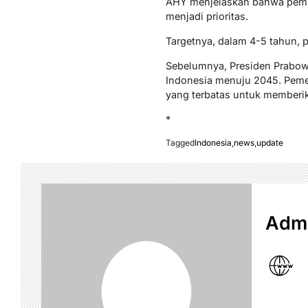
AHY menjelaskan bahwa pemba
menjadi prioritas.
Targetnya, dalam 4-5 tahun, 
Sebelumnya, Presiden Prabow
Indonesia menuju 2045. Peme
yang terbatas untuk memberik
*
Tagged
Indonesia
,
news
,
update
Admi