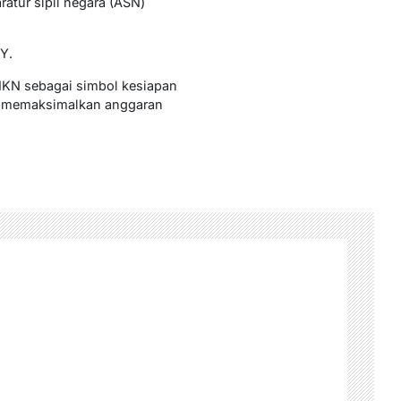
tur sipil negara (ASN)
Y.
IKN sebagai simbol kesiapan
ga memaksimalkan anggaran