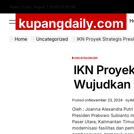
Skip
Today: Friday, August 7 2026
1
:
53
:
18
PM
to
kupangdaily.com
content
H
Menu
Home
Uncategorized
IKN Proyek Strategis Presiden P
UNCATEGORIZED
POSTED
IN
IKN Proyek
Wujudkan M
Posted on
November 23, 2024
by
Ad
Oleh : Joanna Alexandra Putri 
Presiden Prabowo Subianto m
Paser Utara, Kalimantan Timur
modernisasi fasilitas dan pe