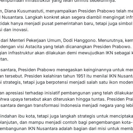
purnaan infrastruktur yang telah dirintis sebelumnya.
m, Diana Kusumastuti, menyampaikan Presiden Prabowo telah me
 Nusantara. Langkah konkret akan segera diambil mengingat inf
tidak hanya menjadi pusat pemerintahan baru, tetapi juga simbol 
 dan inovasi.
dari Menteri Pekerjaan Umum, Dodi Hanggono. Menurutnya, ke
ngan visi Astacita yang telah dicanangkan Presiden Prabowo.
an infrastruktur akan dilakukan demi mewujudkan IKN sebagai 
utan.
 Nusantara, Presiden Prabowo menegaskan keinginannya untuk 
 tersebut. Presiden kelahiran tahun 1951 itu menilai IKN Nusant
ai strategis, tetapi juga berpotensi menjadi salah satu ikon mode
n apresiasi terhadap inisiatif pembangunan yang telah dilakukan
wa upaya tersebut akan diteruskan hingga tuntas. Presiden Pr
ntara dengan transformasi Indonesia menjadi negara yang leb
indahan ibu kota, tetapi juga langkah strategis untuk mencipta
lanjutan, dan mampu menjadi contoh bagi pengembangan kota-kot
embangunan IKN Nusantara adalah bagian dari misi untuk memb