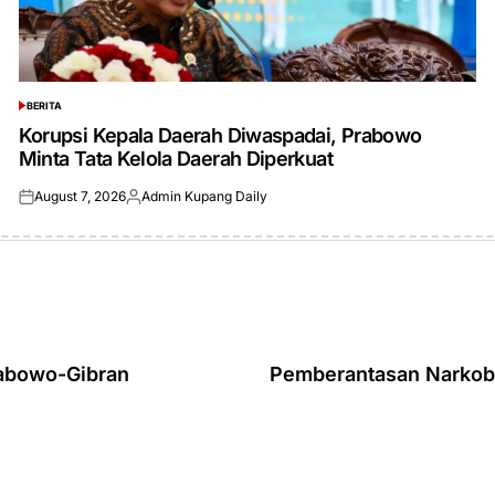
BERITA
POSTED
IN
Korupsi Kepala Daerah Diwaspadai, Prabowo
Minta Tata Kelola Daerah Diperkuat
August 7, 2026
Admin Kupang Daily
Posted
Posted
on
by
rabowo-Gibran
Pemberantasan Narkoba 