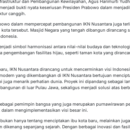
Infrastruktur dan Pembangunan Kewilayahan, Agus Harimurti Yud
menjadi bukti nyata keseriusan Presiden Prabowo dalam menjadi
ktur canggih.
bowo dalam mempercepat pembangunan IKN Nusantara juga terli
di kota tersebut. Masjid Negara yang tengah dibangun dirancang
donesia.
njadi simbol harmonisasi antara nilai-nilai budaya dan teknolog
a pengembangan fasilitas hijau, seperti taman kota yang diran
aru, IKN Nusantara dirancang untuk mencerminkan visi Indones
gi modern yang dikembangkan di IKN Nusantara bertujuan mencipt
pi juga menarik perhatian dunia. Proyek ini dipandang sebagai la
gunan di luar Pulau Jawa, sekaligus menjadi solusi atas berba
ebagai pemimpin bangsa yang juga merupakan purnawirawan perwi
 dalam mengimplementasikan visi besar ini.
ukan hanya tentang menciptakan ibu kota baru, melainkan ju
 dikenang sepanjang sejarah. Dengan berbagai inovasi dan fasil