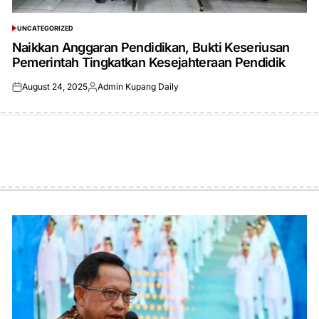
UNCATEGORIZED
POSTED
IN
Naikkan Anggaran Pendidikan, Bukti Keseriusan
Pemerintah Tingkatkan Kesejahteraan Pendidik
August 24, 2025
Admin Kupang Daily
Posted
Posted
on
by