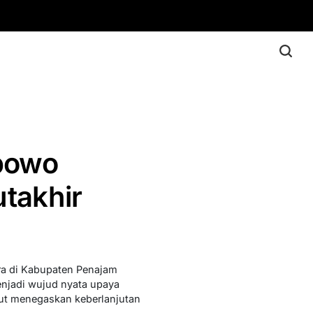
abowo
takhir
ra di Kabupaten Penajam
enjadi wujud nyata upaya
but menegaskan keberlanjutan