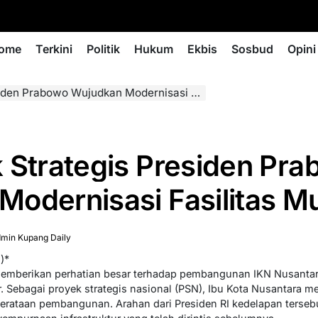
ome
Terkini
Politik
Hukum
Ekbis
Sosbud
Opini
rabowo Wujudkan Modernisasi Fasilitas Mutakhir
 Strategis Presiden Pr
odernisasi Fasilitas Mu
min Kupang Daily
)*
emberikan perhatian besar terhadap pembangunan IKN Nusanta
. Sebagai proyek strategis nasional (PSN), Ibu Kota Nusantara m
merataan pembangunan. Arahan dari Presiden RI kedelapan terse