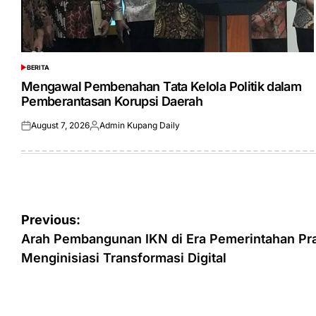
BERITA
POSTED
IN
Mengawal Pembenahan Tata Kelola Politik dalam
Pemberantasan Korupsi Daerah
August 7, 2026
Admin Kupang Daily
Posted
Posted
on
by
Post
Previous:
navigation
Arah Pembangunan IKN di Era Pemerintahan P
Menginisiasi Transformasi Digital