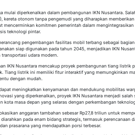
uga mulai diperkenalkan dalam pembangunan IKN Nusantara. Sala
), kereta otonom tanpa pengemudi yang diharapkan memberikan e
but mencerminkan komitmen pemerintah dalam mengintegrasikan 
is teknologi pintar.
merancang pengembangan fasilitas mobil terbang sebagai bagian 
encanakan siap digunakan pada tahun 2045, menjadikan IKN Nusant
 transportasi udara modern.
naan IKN Nusantara mencakup proyek pembangunan tiang listrik p
k. Tiang listrik ini memiliki fitur interaktif yang memungkinkan
rtentu dengan mudah.
an dapat meningkatkan kenyamanan dan mendukung mobilitas warg
novasi yang diperkenalkan, proyek IKN Nusantara menjadi salah
n kota masa depan yang selaras dengan perkembangan teknologi
lokasikan anggaran tambahan sebesar Rp27,8 triliun untuk mem
 diarahkan pada enam bidang strategis, termasuk perencanaan d
na dan prasarana yang mendapatkan porsi terbesar.