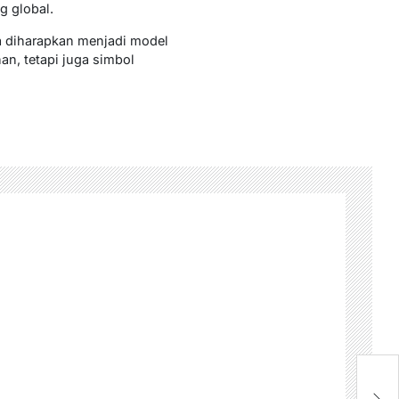
g global.
a diharapkan menjadi model
n, tetapi juga simbol
P
Si