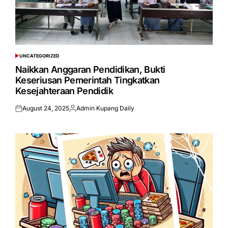
UNCATEGORIZED
POSTED
IN
Naikkan Anggaran Pendidikan, Bukti
Keseriusan Pemerintah Tingkatkan
Kesejahteraan Pendidik
August 24, 2025
Admin Kupang Daily
Posted
Posted
on
by