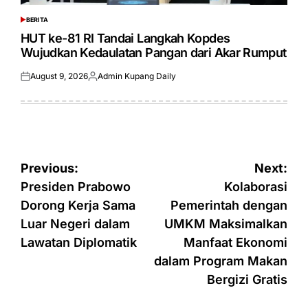
BERITA
POSTED
IN
HUT ke-81 RI Tandai Langkah Kopdes
Wujudkan Kedaulatan Pangan dari Akar Rumput
August 9, 2026
Admin Kupang Daily
Posted
Posted
on
by
Post
Previous:
Next:
navigation
Presiden Prabowo
Kolaborasi
Dorong Kerja Sama
Pemerintah dengan
Luar Negeri dalam
UMKM Maksimalkan
Lawatan Diplomatik
Manfaat Ekonomi
dalam Program Makan
Bergizi Gratis