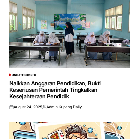
UNCATEGORIZED
POSTED
IN
Naikkan Anggaran Pendidikan, Bukti
Keseriusan Pemerintah Tingkatkan
Kesejahteraan Pendidik
August 24, 2025
Admin Kupang Daily
Posted
Posted
on
by