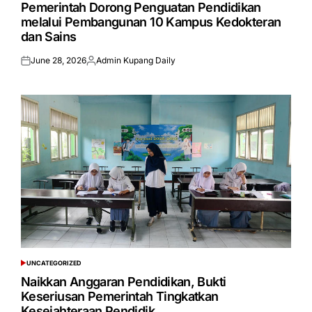
IN
Pemerintah Dorong Penguatan Pendidikan
melalui Pembangunan 10 Kampus Kedokteran
dan Sains
June 28, 2026
Admin Kupang Daily
Posted
Posted
on
by
UNCATEGORIZED
POSTED
IN
Naikkan Anggaran Pendidikan, Bukti
Keseriusan Pemerintah Tingkatkan
Kesejahteraan Pendidik