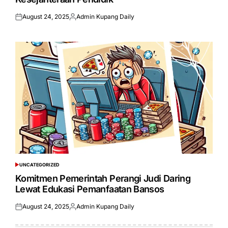
August 24, 2025
Admin Kupang Daily
Posted
Posted
on
by
UNCATEGORIZED
POSTED
IN
Komitmen Pemerintah Perangi Judi Daring
Lewat Edukasi Pemanfaatan Bansos
August 24, 2025
Admin Kupang Daily
Posted
Posted
on
by