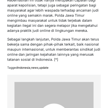
Keberhasilan ini tidak hanya merupakan capaian bagi
aparat kepolisian, tetapi juga sebagai peringatan bagi
masyarakat agar lebih waspada terhadap ancaman judi
online yang semakin marak. Polda Jawa Timur
mengimbau masyarakat untuk tidak terjebak dalam
kegiatan ilegal ini dan segera melapor jika mengetahui
adanya praktik judi online di lingkungan mereka.
Sebagai langkah lanjutan, Polda Jawa Timur akan terus
bekerja sama dengan pihak-pihak terkait, baik nasional
maupun internasional, untuk memberantas sindikat judi
online dan jaringan kejahatan lainnya yang merusak
tatanan sosial di Indonesia. [*]
Tagged
Indonesia
,
news
,
update