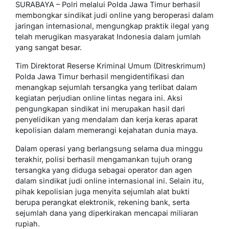
SURABAYA – Polri melalui Polda Jawa Timur berhasil
membongkar sindikat judi online yang beroperasi dalam
jaringan internasional, mengungkap praktik ilegal yang
telah merugikan masyarakat Indonesia dalam jumlah
yang sangat besar.
Tim Direktorat Reserse Kriminal Umum (Ditreskrimum)
Polda Jawa Timur berhasil mengidentifikasi dan
menangkap sejumlah tersangka yang terlibat dalam
kegiatan perjudian online lintas negara ini. Aksi
pengungkapan sindikat ini merupakan hasil dari
penyelidikan yang mendalam dan kerja keras aparat
kepolisian dalam memerangi kejahatan dunia maya.
Dalam operasi yang berlangsung selama dua minggu
terakhir, polisi berhasil mengamankan tujuh orang
tersangka yang diduga sebagai operator dan agen
dalam sindikat judi online internasional ini. Selain itu,
pihak kepolisian juga menyita sejumlah alat bukti
berupa perangkat elektronik, rekening bank, serta
sejumlah dana yang diperkirakan mencapai miliaran
rupiah.