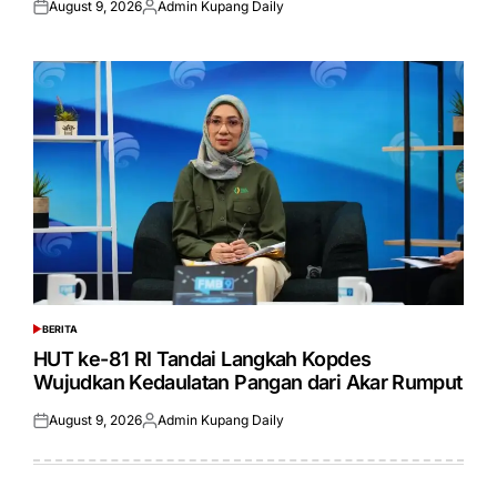
August 9, 2026
Admin Kupang Daily
Posted
Posted
on
by
BERITA
POSTED
IN
HUT ke-81 RI Tandai Langkah Kopdes
Wujudkan Kedaulatan Pangan dari Akar Rumput
August 9, 2026
Admin Kupang Daily
Posted
Posted
on
by