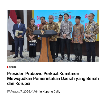
on
by
BERITA
POSTED
IN
Presiden Prabowo Perkuat Komitmen
Mewujudkan Pemerintahan Daerah yang Bersih
dari Korupsi
August 7, 2026
Admin Kupang Daily
Posted
Posted
on
by