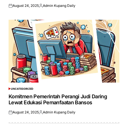
August 24, 2025
Admin Kupang Daily
Posted
Posted
on
by
UNCATEGORIZED
POSTED
IN
Komitmen Pemerintah Perangi Judi Daring
Lewat Edukasi Pemanfaatan Bansos
August 24, 2025
Admin Kupang Daily
Posted
Posted
on
by