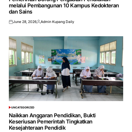
melalui Pembangunan 10 Kampus Kedokteran
dan Sains
June 28, 2026
Admin Kupang Daily
Posted
Posted
on
by
UNCATEGORIZED
POSTED
IN
Naikkan Anggaran Pendidikan, Bukti
Keseriusan Pemerintah Tingkatkan
Kesejahteraan Pendidik