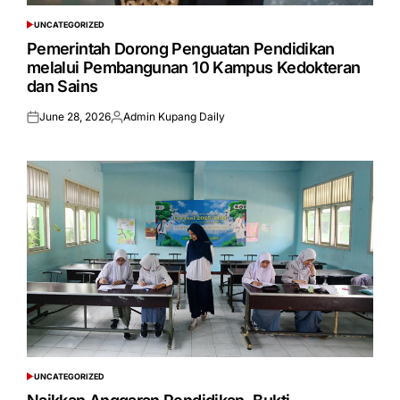
UNCATEGORIZED
POSTED
IN
Pemerintah Dorong Penguatan Pendidikan
melalui Pembangunan 10 Kampus Kedokteran
dan Sains
June 28, 2026
Admin Kupang Daily
Posted
Posted
on
by
UNCATEGORIZED
POSTED
IN