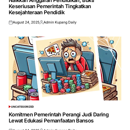
Naikkan Anggaran Pendidikan, Bukti
Keseriusan Pemerintah Tingkatkan
Kesejahteraan Pendidik
August 24, 2025
Admin Kupang Daily
Posted
Posted
on
by
UNCATEGORIZED
POSTED
IN
Komitmen Pemerintah Perangi Judi Daring
Lewat Edukasi Pemanfaatan Bansos