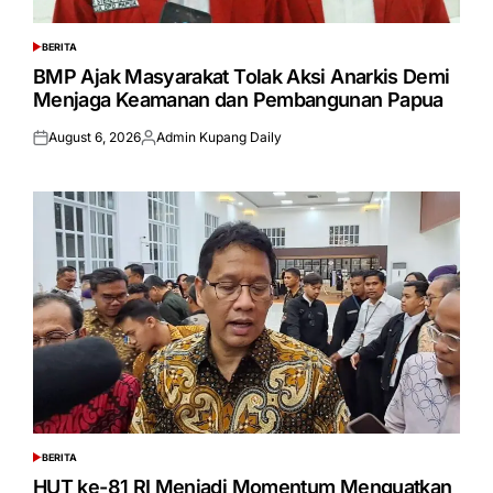
BERITA
POSTED
IN
BMP Ajak Masyarakat Tolak Aksi Anarkis Demi
Menjaga Keamanan dan Pembangunan Papua
August 6, 2026
Admin Kupang Daily
Posted
Posted
on
by
BERITA
POSTED
IN
HUT ke-81 RI Menjadi Momentum Menguatkan