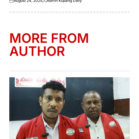
August 24, 2025
Admin Kupang Daily
Posted
Posted
on
by
MORE FROM
AUTHOR