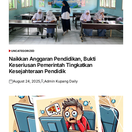
UNCATEGORIZED
POSTED
IN
Naikkan Anggaran Pendidikan, Bukti
Keseriusan Pemerintah Tingkatkan
Kesejahteraan Pendidik
August 24, 2025
Admin Kupang Daily
Posted
Posted
on
by