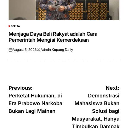
BERITA
POSTED
IN
Menjaga Daya Beli Rakyat adalah Cara
Pemerintah Mengisi Kemerdekaan
August 6, 2026
Admin Kupang Daily
Posted
Posted
on
by
Post
Previous:
Next:
navigation
Perketat Hukuman, di
Demonstrasi
Era Prabowo Narkoba
Mahasiswa Bukan
Bukan Lagi Mainan
Solusi bagi
Masyarakat, Hanya
Timbulkan Dampak