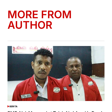
MORE FROM
AUTHOR
BERITA
POSTED
IN