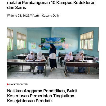
melalui Pembangunan 10 Kampus Kedokteran
dan Sains
June 28, 2026
Admin Kupang Daily
Posted
Posted
on
by
UNCATEGORIZED
POSTED
IN
Naikkan Anggaran Pendidikan, Bukti
Keseriusan Pemerintah Tingkatkan
Kesejahteraan Pendidik