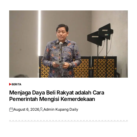
on
by
BERITA
POSTED
IN
Menjaga Daya Beli Rakyat adalah Cara
Pemerintah Mengisi Kemerdekaan
August 6, 2026
Admin Kupang Daily
Posted
Posted
on
by