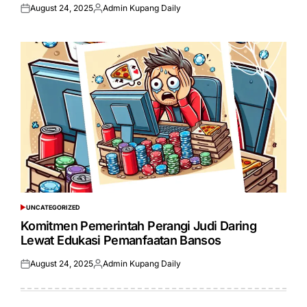
August 24, 2025
Admin Kupang Daily
Posted
Posted
on
by
UNCATEGORIZED
POSTED
IN
Komitmen Pemerintah Perangi Judi Daring
Lewat Edukasi Pemanfaatan Bansos
August 24, 2025
Admin Kupang Daily
Posted
Posted
on
by