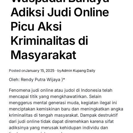
Adiksi Judi Online
Picu Aksi
Kriminalitas di
Masyarakat
Posted on
January 15, 2025
by
Admin Kupang Daily
Oleh: Rendy Putra Wijaya )*
Fenomena judi online atau judol di Indonesia telah
mencapai titik yang mengkhawatirkan. Selain
menggerus mental generasi muda, kegiatan ilegal ini
menciptakan kemiskinan baru dan meningkatkan angka
kriminalitas di tengah masyarakat. Dampak destruktif
dari judi online tidak dapat diremehkan karena sifat
adiksinya yang merusak kehidupan individu dan