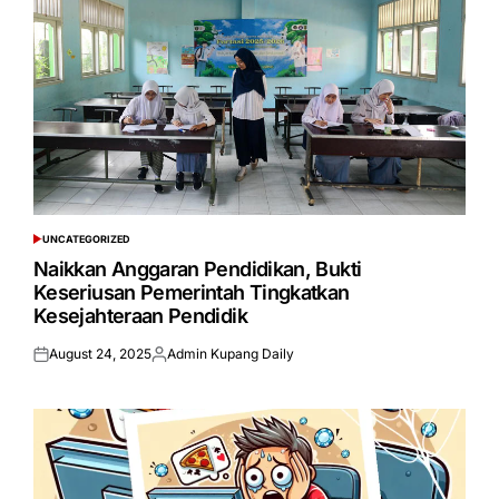
UNCATEGORIZED
POSTED
IN
Naikkan Anggaran Pendidikan, Bukti
Keseriusan Pemerintah Tingkatkan
Kesejahteraan Pendidik
August 24, 2025
Admin Kupang Daily
Posted
Posted
on
by