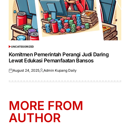
UNCATEGORIZED
POSTED
IN
Komitmen Pemerintah Perangi Judi Daring
Lewat Edukasi Pemanfaatan Bansos
August 24, 2025
Admin Kupang Daily
Posted
Posted
on
by
MORE FROM
AUTHOR