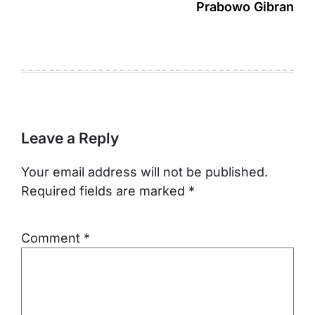
Prabowo Gibran
Leave a Reply
Your email address will not be published.
Required fields are marked
*
Comment
*