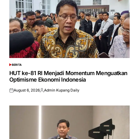
BERITA
POSTED
IN
HUT ke-81 RI Menjadi Momentum Menguatkan
Optimisme Ekonomi Indonesia
August 6, 2026
Admin Kupang Daily
Posted
Posted
on
by