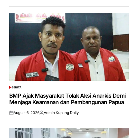
BERITA
POSTED
IN
BMP Ajak Masyarakat Tolak Aksi Anarkis Demi
Menjaga Keamanan dan Pembangunan Papua
August 6, 2026
Admin Kupang Daily
Posted
Posted
on
by