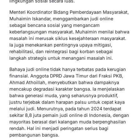
lingkungan sosial secara luas.
Menteri Koordinator Bidang Pemberdayaan Masyarakat,
Muhaimin Iskandar, menggambarkan judi online
sebagai bencana sosial yang mengancam
keberlangsungan masyarakat. Muhaimin menilai bahwa
masalah ini merusak siklus kesejahteraan masyarakat.
Ia juga menekankan pentingnya upaya mitigasi,
rehabilitasi, dan reintegrasi bagi korban sebagai
langkah strategis untuk menangani masalah ini.
Bahaya judi online tidak hanya terbatas pada kerugian
finansial. Anggota DPRD Jawa Timur dari Fraksi PKB,
Ahmad Athoillah, menyebutkan bahwa dampaknya
mencakup degradasi karakter bangsa. Ia menjelaskan
bahwa generasi muda, yang seharusnya produktif,
justru terjebak dalam harapan palsu untuk cepat kaya
melalui judi. Menurutnya, pada tahun 2024 terdapat
sekitar 8,8 juta pemain judi online di Indonesia, dengan
mayoritas berasal dari kalangan muda berpenghasilan
rendah. Hal ini menjadi peringatan serius bagi
pembangunan bangsa.