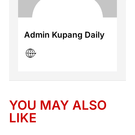
Admin Kupang Daily
YOU MAY ALSO
LIKE